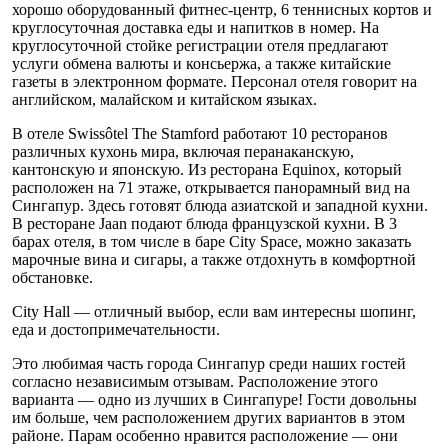
хорошо оборудованный фитнес-центр, 6 теннисных кортов и
круглосуточная доставка еды и напитков в номер. На
круглосуточной стойке регистрации отеля предлагают
услуги обмена валюты и консьержа, а также китайские
газеты в электронном формате. Персонал отеля говорит на
английском, малайском и китайском языках.
В отеле Swissôtel The Stamford работают 10 ресторанов
различных кухонь мира, включая перанаканскую,
кантонскую и японскую. Из ресторана Equinox, который
расположен на 71 этаже, открывается панорамный вид на
Сингапур. Здесь готовят блюда азиатской и западной кухни.
В ресторане Jaan подают блюда французской кухни. В 3
барах отеля, в том числе в баре City Space, можно заказать
марочные вина и сигары, а также отдохнуть в комфортной
обстановке.
City Hall — отличный выбор, если вам интересны шопинг,
еда и достопримечательности.
Это любимая часть города Сингапур среди наших гостей
согласно независимым отзывам. Расположение этого
варианта — одно из лучших в Сингапуре! Гости довольны
им больше, чем расположением других вариантов в этом
районе. Парам особенно нравится расположение — они