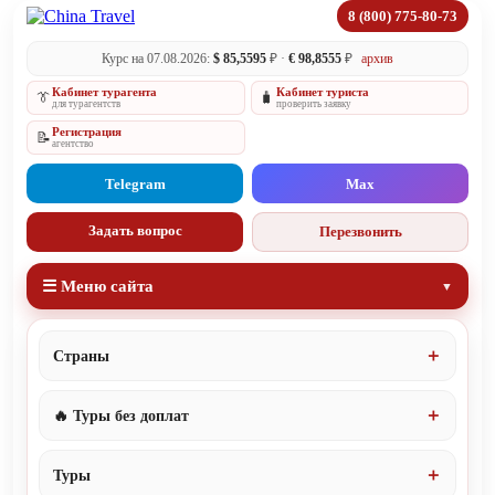
8 (800) 775-80-73
Курс на 07.08.2026:
$ 85,5595
₽ ·
€ 98,8555
₽
архив
Кабинет турагента
Кабинет туриста
👔
🧳
для турагентств
проверить заявку
Регистрация
📝
агентство
Telegram
Max
Задать вопрос
Перезвонить
☰ Меню сайта
Страны
🔥 Туры без доплат
Туры