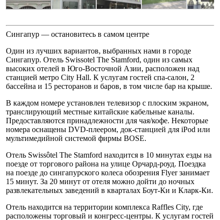
Сингапур — остановитесь в самом центре
Один из лучших вариантов, выбранных нами в городе
Сингапур. Отель Swissotel The Stamford, один из самых
высоких отелей в Юго-Восточной Азии, расположен над
станцией метро City Hall. К услугам гостей спа-салон, 2
бассейна и 15 ресторанов и баров, в том числе бар на крыше.
В каждом номере установлен телевизор с плоским экраном,
транслирующий местные китайские кабельные каналы.
Предоставляются принадлежности для чая/кофе. Некоторые
номера оснащены DVD-плеером, док-станцией для iPod или
мультимедийной системой фирмы BOSE.
Отель Swissôtel The Stamford находится в 10 минутах езды на
поезде от торгового района на улице Орчард-роуд. Поездка
на поезде до сингапурского колеса обозрения Flyer занимает
15 минут. За 20 минут от отеля можно дойти до ночных
развлекательных заведений в кварталах Боут-Ки и Кларк-Ки.
Отель находится на территории комплекса Raffles City, где
расположены торговый и конгресс-центры. К услугам гостей