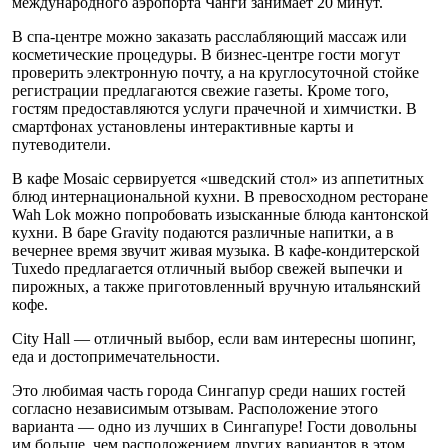
международного аэропорта Чанги занимает 20 минут.
В спа-центре можно заказать расслабляющий массаж или
косметические процедуры. В бизнес-центре гости могут
проверить электронную почту, а на круглосуточной стойке
регистрации предлагаются свежие газеты. Кроме того,
гостям предоставляются услуги прачечной и химчистки. В
смартфонах установлены интерактивные карты и
путеводители.
В кафе Mosaic сервируется «шведский стол» из аппетитных
блюд интернациональной кухни. В превосходном ресторане
Wah Lok можно попробовать изысканные блюда кантонской
кухни. В баре Gravity подаются различные напитки, а в
вечернее время звучит живая музыка. В кафе-кондитерской
Tuxedo предлагается отличный выбор свежей выпечки и
пирожных, а также приготовленный вручную итальянский
кофе.
City Hall — отличный выбор, если вам интересны шопинг,
еда и достопримечательности.
Это любимая часть города Сингапур среди наших гостей
согласно независимым отзывам. Расположение этого
варианта — одно из лучших в Сингапуре! Гости довольны
им больше, чем расположением других вариантов в этом