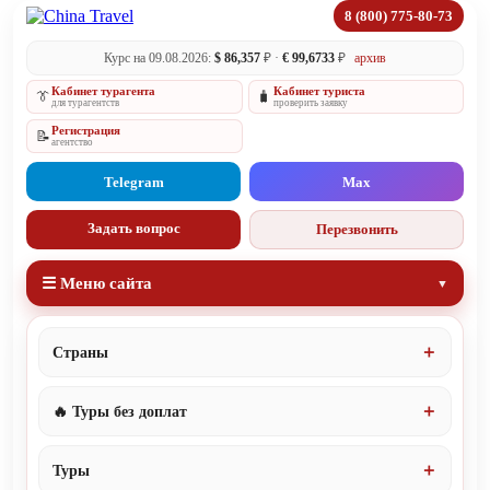
8 (800) 775-80-73
Курс на 09.08.2026:
$ 86,357
₽ ·
€ 99,6733
₽
архив
Кабинет турагента
Кабинет туриста
👔
🧳
для турагентств
проверить заявку
Регистрация
📝
агентство
Telegram
Max
Задать вопрос
Перезвонить
☰ Меню сайта
Страны
🔥 Туры без доплат
Туры