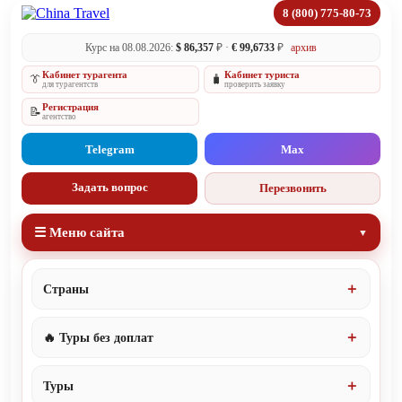
8 (800) 775-80-73
Курс на 08.08.2026:
$ 86,357
₽ ·
€ 99,6733
₽
архив
Кабинет турагента
Кабинет туриста
👔
🧳
для турагентств
проверить заявку
Регистрация
📝
агентство
Telegram
Max
Задать вопрос
Перезвонить
☰ Меню сайта
Страны
🔥 Туры без доплат
Туры