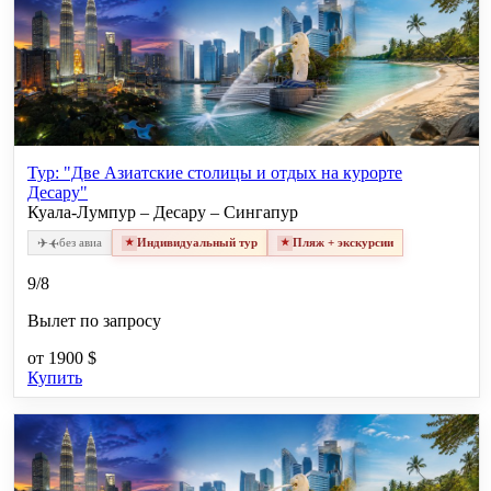
Тур: "Две Азиатские столицы и отдых на курорте
Десару"
Куала-Лумпур – Десару – Сингапур
✈
✈
без авиа
Индивидуальный тур
Пляж + экскурсии
9/8
Вылет по запросу
от
1900 $
Купить