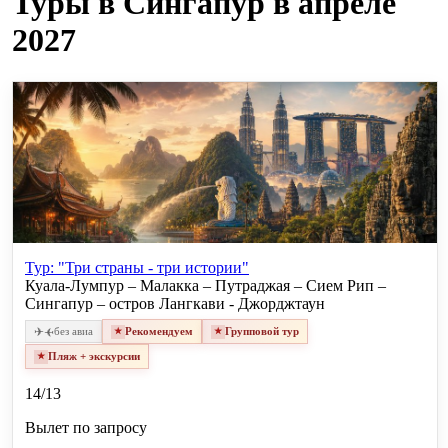
Туры в Сингапур в апреле
2027
Тур: "Три страны - три истории"
Куала-Лумпур – Малакка – Путраджая – Сием Рип –
Сингапур – остров Лангкави - Джорджтаун
✈
✈
без авиа
Рекомендуем
Групповой тур
Пляж + экскурсии
14/13
Вылет по запросу