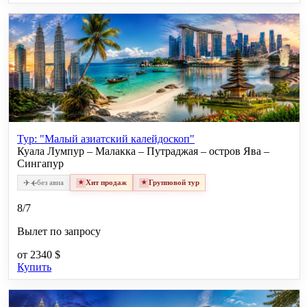
Тур: "Малый азиатский калейдоскоп"
Куала Лумпур – Малакка – Путраджая – остров Ява –
Сингапур
✈
✈
без авиа
Хит продаж
Групповой тур
8/7
Вылет по запросу
от
2340 $
Купить