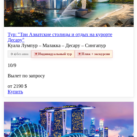
Тур: "Три Азиатские столицы и отдых на курорте
Десару"
Куала Лумпур – Малакка – Десару – Сингапур
✈
✈
без авиа
Индивидуальный тур
Пляж + экскурсии
10/9
Вылет по запросу
от
2190 $
Купить