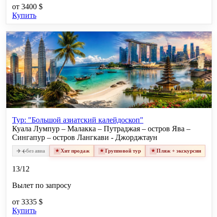
от
3400 $
Купить
Тур: "Большой азиатский калейдоскоп"
Куала Лумпур – Малакка – Путраджая – остров Ява –
Сингапур – остров Лангкави - Джорджтаун
✈
✈
без авиа
Хит продаж
Групповой тур
Пляж + экскурсии
13/12
Вылет по запросу
от
3335 $
Купить