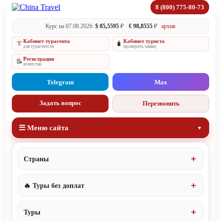
8 (800) 775-80-73
Курс на 07.08.2026:
$ 85,5595
₽ ·
€ 98,8555
₽
архив
Кабинет турагента
Кабинет туриста
👔
🧳
для турагентств
проверить заявку
Регистрация
📝
агентство
Telegram
Max
Задать вопрос
Перезвонить
☰ Меню сайта
Страны
🔥 Туры без доплат
Туры