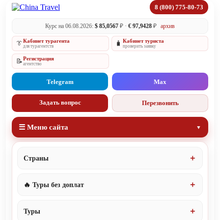
8 (800) 775-80-73
Курс на 06.08.2026:
$ 85,0567
₽ ·
€ 97,9428
₽
архив
Кабинет турагента
Кабинет туриста
👔
🧳
для турагентств
проверить заявку
Регистрация
📝
агентство
Telegram
Max
Задать вопрос
Перезвонить
☰ Меню сайта
Страны
🔥 Туры без доплат
Туры