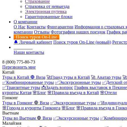
Страхование
Страховка от невыезда
Электронная путевка
Гарантированные блоки
О компании
О Нас
Контакты
Фингарантии
Информация о страховых 
компании
Отзывы
Фотографии наших поездок
График ра
Поиск туров On-Line
🔔 Личный кабинет
Поиск туров On-Line (новый)
Регистр
Контакты
Наши контакты
8 (800) 775-80-73
Перезвонить мне
Китай
Туры в Китай
🛑 Виза
🚀Гранд туры в Китай
🚀 Аватар туры
🚀
✅Комбинированные туры
✅Экскурсионные туры
✅Детский о
✅Транзитные туры
📩Задать вопрос
График выставок в Пекине
курорты Китая
🌸Блог
🌸Правила въезда в Китай
🌸Отели
Гонконг
Туры в Гонконг
🛑 Виза
✅Экскурсионные туры
✅Индивидуаль
🌸Города и курорты Гонконга
🌸Блог
🌸Правила въезда в Гонк
Вьетнам
Туры во Вьетнам
🛑 Виза
✅Экскурсионные туры
✅Комбиниро
Малайзия