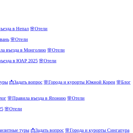
ъезда в Непал
🌸Отели
йвань
🌸Отели
ла въезда в Монголию
🌸Отели
въезда в ЮАР 2025
🌸Отели
туры
📩Задать вопрос
🌸Города и курорты Южной Кореи
🌸Блог
лог
🌸Правила въезда в Японию
🌸Отели
25
🌸Отели
нзитные туры
📩Задать вопрос
🌸Города и курорты Сингапура