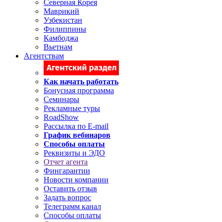
Северная Корея
Маврикий
Узбекистан
Филиппины
Камбоджа
Вьетнам
Агентствам
Как начать работать
Бонусная программа
Семинары
Рекламные туры
RoadShow
Рассылка по E-mail
График вебинаров
Способы оплаты
Реквизиты и ЭДО
Отчет агента
Фингарантии
Новости компании
Оставить отзыв
Задать вопрос
Телеграмм канал
Способы оплаты