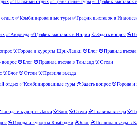
тдых
✅Пляжный отдых
✅Транзитные туры
✅ График выставок 
 отдых
✅Комбинированные туры
✅График выставок в Индонез
ых
✅Аюрведа
✅График выставок в Индии
📩Задать вопрос
🌸Го
вопрос
🌸Города и курорты Шри-Ланки
🌸Блог
🌸Правила въезд
ь вопрос
🌸Блог
🌸Правила въезда в Таиланд
🌸Отели
с
🌸Блог
🌸Отели
🌸Правила въезда
й отдых
✅Комбинированные туры
📩Задать вопрос
🌸Города и
Города и курорты Лаоса
🌸Блог
🌸Отели
🌸Правила въезда
🌸Пр
рос
🌸Города и курорты Камбоджи
🌸Блог
🌸Правила въезда в 