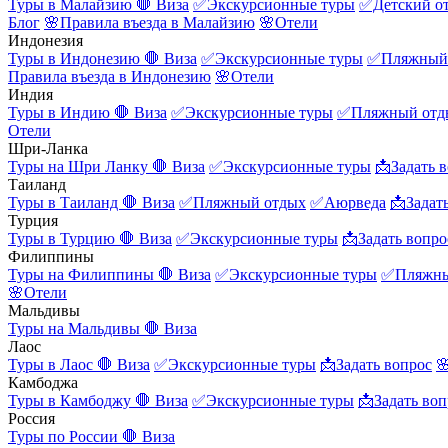
Туры в Малайзию
🛑 Виза
✅Экскурсионные туры
✅Детский о
Блог
🌸Правила въезда в Малайзию
🌸Отели
Индонезия
Туры в Индонезию
🛑 Виза
✅Экскурсионные туры
✅Пляжный
Правила въезда в Индонезию
🌸Отели
Индия
Туры в Индию
🛑 Виза
✅Экскурсионные туры
✅Пляжный отд
Отели
Шри-Ланка
Туры на Шри Ланку
🛑 Виза
✅Экскурсионные туры
📩Задать 
Таиланд
Туры в Таиланд
🛑 Виза
✅Пляжный отдых
✅Аюрведа
📩Задат
Турция
Туры в Турцию
🛑 Виза
✅Экскурсионные туры
📩Задать вопро
Филиппины
Туры на Филиппины
🛑 Виза
✅Экскурсионные туры
✅Пляжны
🌸Отели
Мальдивы
Туры на Мальдивы
🛑 Виза
Лаос
Туры в Лаос
🛑 Виза
✅Экскурсионные туры
📩Задать вопрос

Камбоджа
Туры в Камбоджу
🛑 Виза
✅Экскурсионные туры
📩Задать воп
Россия
Туры по России
🛑 Виза