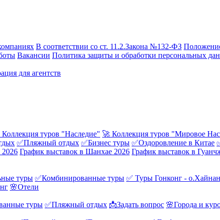
компаниях
В соответствии со ст. 11.2.Закона №132-ФЗ
Положение
боты
Вакансии
Политика защиты и обработки персональных да
ация для агентств
 Коллекция туров "Наследие"
🚀 Коллекция туров "Мировое Нас
тдых
✅Пляжный отдых
✅Бизнес туры
✅Оздоровление в Китае
 2026
График выставок в Шанхае 2026
График выставок в Гуанч
ные туры
✅Комбинированные туры
✅ Туры Гонконг - о.Хайна
онг
🌸Отели
ванные туры
✅Пляжный отдых
📩Задать вопрос
🌸Города и кур