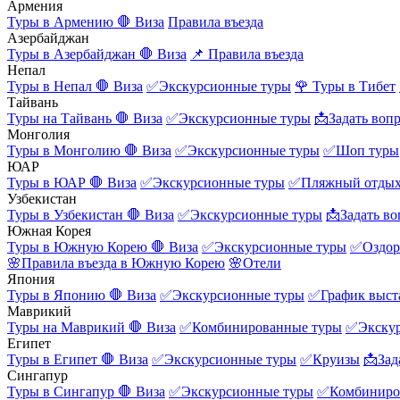
Армения
Туры в Армению
🛑 Виза
Правила въезда
Азербайджан
Туры в Азербайджан
🛑 Виза
📌 Правила въезда
Непал
Туры в Непал
🛑 Виза
✅Экскурсионные туры
🌹 Туры в Тибет
Тайвань
Туры на Тайвань
🛑 Виза
✅Экскурсионные туры
📩Задать воп
Монголия
Туры в Монголию
🛑 Виза
✅Экскурсионные туры
✅Шоп туры
ЮАР
Туры в ЮАР
🛑 Виза
✅Экскурсионные туры
✅Пляжный отды
Узбекистан
Туры в Узбекистан
🛑 Виза
✅Экскурсионные туры
📩Задать во
Южная Корея
Туры в Южную Корею
🛑 Виза
✅Экскурсионные туры
✅Оздор
🌸Правила въезда в Южную Корею
🌸Отели
Япония
Туры в Японию
🛑 Виза
✅Экскурсионные туры
✅График выст
Маврикий
Туры на Маврикий
🛑 Виза
✅Комбинированные туры
✅Экску
Египет
Туры в Египет
🛑 Виза
✅Экскурсионные туры
✅Круизы
📩Зад
Сингапур
Туры в Сингапур
🛑 Виза
✅Экскурсионные туры
✅Комбиниро