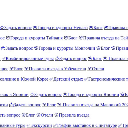
📩Задать вопрос
🌸Города и курорты Непала
🌸Блог
🌸Правила в
рос
🌸Города и курорты Тайваня
🌸Блог
🌸Правила въезда на Та
📩Задать вопрос
🌸Города и курорты Монголии
🌸Блог
🌸Прави
х
✅Комбинированные туры
📩Задать вопрос
🌸Блог
🌸 Правила 
прос
🌸Блог
🌸Правила въезда в Узбекистан
🌸Отели
овление в Южной Корее
✅Детский отдых
✅Гастрономические 
авок в Японии
📩Задать вопрос
🌸Города и курорты Японии
🌸Б
рсии
📩Задать вопрос
🌸Блог
🌸 Правила въезда на Маврикий 20
ать вопрос
🌸Блог
🌸Отели
🌸Правила въезда
ванные туры
✅Экскурсии
✅График выставок в Сингапуре
✅Тра