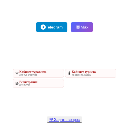
Telegram
Max
Кабинет турагента
Кабинет туриста
👔
🧳
для турагентств
проверить заявку
Регистрация
📝
агентство
💬 Задать вопрос