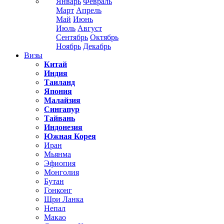
Январь
Февраль
Март
Апрель
Май
Июнь
Июль
Август
Сентябрь
Октябрь
Ноябрь
Декабрь
Визы
Китай
Индия
Таиланд
Япония
Малайзия
Сингапур
Тайвань
Индонезия
Южная Корея
Иран
Мьянма
Эфиопия
Монголия
Бутан
Гонконг
Шри Ланка
Непал
Макао