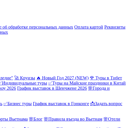
 об обработке персональных данных
Оплата картой
Реквизиты
нных
ледие"
🚀 Круизы
🔥 Новый Год 2027 (NEW)
🌹 Туры в Тибет
✅Индивидуальные туры
✅Туры на Майские праздники в Китай
жоу 2026
График выставок в Шенчжене 2026
🌸Города и
нь
✅Бизнес туры
График выставок в Гонконге
📩Задать вопрос
орты Вьетнама
🌸Блог
🌸Правила въезда во Вьетнам
🌸Отели