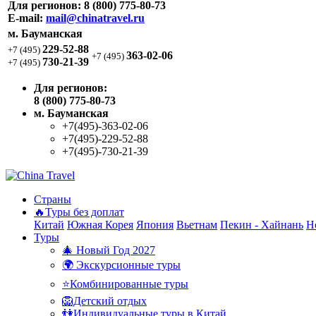
Для регионов:
8 (800) 775-80-73
E-mail:
mail@chinatravel.ru
м. Бауманская
229-52-88
+7 (495)
363-02-06
+7 (495)
730-21-39
+7 (495)
Для регионов:
8 (800) 775-80-73
м. Бауманская
+7(495)-363-02-06
+7(495)-229-52-88
+7(495)-730-21-39
Страны
🔥Туры без доплат
Китай
Южная Корея
Япония
Вьетнам
Пекин - Хайнань
Н
Туры
🎄 Новый Год 2027
🌍 Экскурсионные туры
⭐Комбинированные туры
🦁Детский отдых
👫Индивидуальные туры в Китай