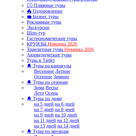
🏊‍♂ Пляжные туры
🐲 Оздоровление
💼 Бизнес туры
Рекламные туры
Экскурсии
Шоп-тур
Гастрономические туры
КРУИЗЫ.
Новинка 2026
Транзитные туры
Новинка 2026
Аюрведические туры
Туры в Тибет
🔔 Туры на каникулы
Весенние
Летние
Осенние
Зимние
🔔 Туры по сезонам
Зима
Весна
Лето
Осень
🔔 Туры по дням
на 5 дней
на 6 дней
на 7 дней
на 8 дней
на 9 дней
на 10 дней
на 11 дней
на 12 дней
на 13 дней
на 14 дней
🔔 Туры по месяцам