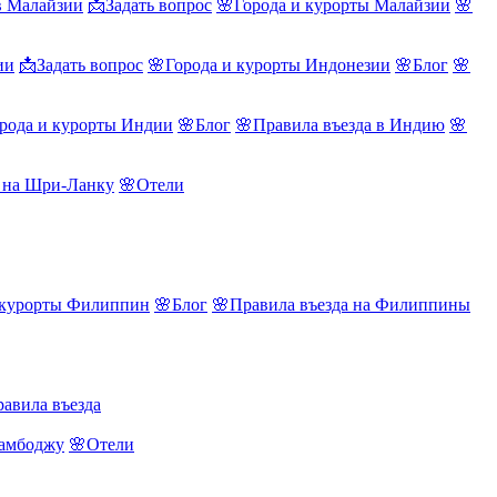
в Малайзии
📩Задать вопрос
🌸Города и курорты Малайзии
🌸
ии
📩Задать вопрос
🌸Города и курорты Индонезии
🌸Блог
🌸
рода и курорты Индии
🌸Блог
🌸Правила въезда в Индию
🌸
а на Шри-Ланку
🌸Отели
 курорты Филиппин
🌸Блог
🌸Правила въезда на Филиппины
авила въезда
Камбоджу
🌸Отели