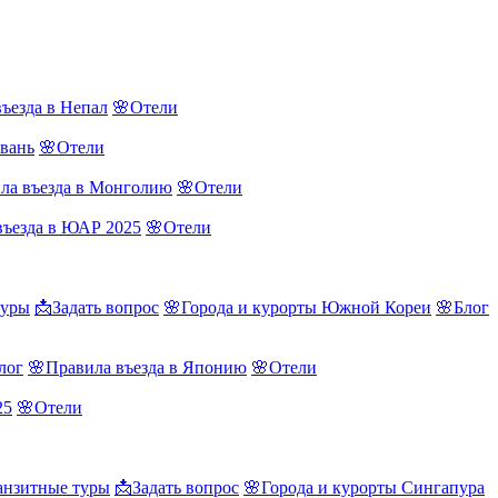
ъезда в Непал
🌸Отели
йвань
🌸Отели
ла въезда в Монголию
🌸Отели
въезда в ЮАР 2025
🌸Отели
туры
📩Задать вопрос
🌸Города и курорты Южной Кореи
🌸Блог
лог
🌸Правила въезда в Японию
🌸Отели
25
🌸Отели
нзитные туры
📩Задать вопрос
🌸Города и курорты Сингапура