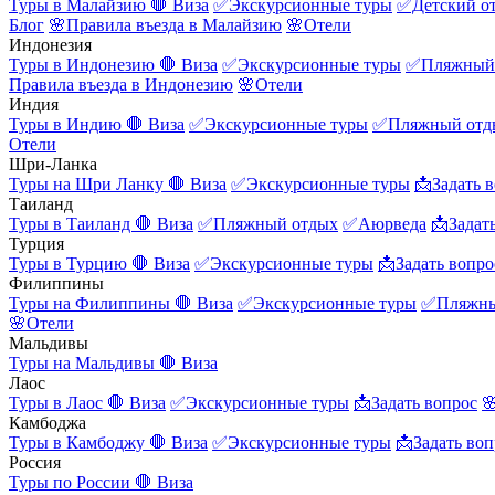
Туры в Малайзию
🛑 Виза
✅Экскурсионные туры
✅Детский о
Блог
🌸Правила въезда в Малайзию
🌸Отели
Индонезия
Туры в Индонезию
🛑 Виза
✅Экскурсионные туры
✅Пляжный
Правила въезда в Индонезию
🌸Отели
Индия
Туры в Индию
🛑 Виза
✅Экскурсионные туры
✅Пляжный отд
Отели
Шри-Ланка
Туры на Шри Ланку
🛑 Виза
✅Экскурсионные туры
📩Задать 
Таиланд
Туры в Таиланд
🛑 Виза
✅Пляжный отдых
✅Аюрведа
📩Задат
Турция
Туры в Турцию
🛑 Виза
✅Экскурсионные туры
📩Задать вопро
Филиппины
Туры на Филиппины
🛑 Виза
✅Экскурсионные туры
✅Пляжны
🌸Отели
Мальдивы
Туры на Мальдивы
🛑 Виза
Лаос
Туры в Лаос
🛑 Виза
✅Экскурсионные туры
📩Задать вопрос

Камбоджа
Туры в Камбоджу
🛑 Виза
✅Экскурсионные туры
📩Задать воп
Россия
Туры по России
🛑 Виза