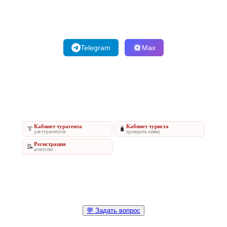
Telegram
Max
Кабинет турагента
Кабинет туриста
👔
🧳
для турагентств
проверить заявку
Регистрация
📝
агентство
💬 Задать вопрос