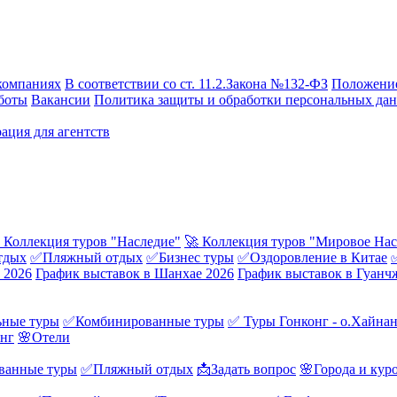
компаниях
В соответствии со ст. 11.2.Закона №132-ФЗ
Положение
боты
Вакансии
Политика защиты и обработки персональных да
ация для агентств
 Коллекция туров "Наследие"
🚀 Коллекция туров "Мировое Нас
тдых
✅Пляжный отдых
✅Бизнес туры
✅Оздоровление в Китае
 2026
График выставок в Шанхае 2026
График выставок в Гуанч
ные туры
✅Комбинированные туры
✅ Туры Гонконг - о.Хайна
онг
🌸Отели
ванные туры
✅Пляжный отдых
📩Задать вопрос
🌸Города и кур