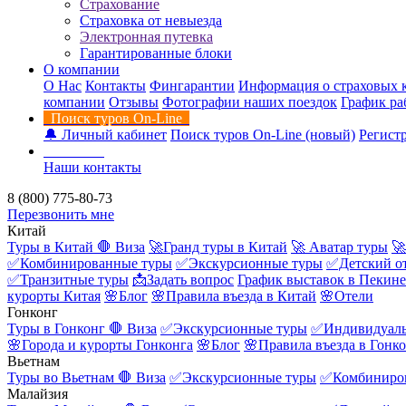
Страхование
Страховка от невыезда
Электронная путевка
Гарантированные блоки
О компании
О Нас
Контакты
Фингарантии
Информация о страховых 
компании
Отзывы
Фотографии наших поездок
График ра
Поиск туров On-Line
🔔 Личный кабинет
Поиск туров On-Line (новый)
Регистр
Контакты
Наши контакты
8 (800) 775-80-73
Перезвонить мне
Китай
Туры в Китай
🛑 Виза
🚀Гранд туры в Китай
🚀 Аватар туры
🚀
✅Комбинированные туры
✅Экскурсионные туры
✅Детский о
✅Транзитные туры
📩Задать вопрос
График выставок в Пекине
курорты Китая
🌸Блог
🌸Правила въезда в Китай
🌸Отели
Гонконг
Туры в Гонконг
🛑 Виза
✅Экскурсионные туры
✅Индивидуаль
🌸Города и курорты Гонконга
🌸Блог
🌸Правила въезда в Гонк
Вьетнам
Туры во Вьетнам
🛑 Виза
✅Экскурсионные туры
✅Комбиниро
Малайзия