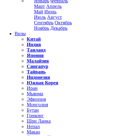
Январь
Февраль
Март
Апрель
Май
Июнь
Июль
Август
Сентябрь
Октябрь
Ноябрь
Декабрь
Визы
Китай
Индия
Таиланд
Япония
Малайзия
Сингапур
Тайвань
Индонезия
Южная Корея
Иран
Мьянма
Эфиопия
Монголия
Бутан
Гонконг
Шри Ланка
Непал
Макао