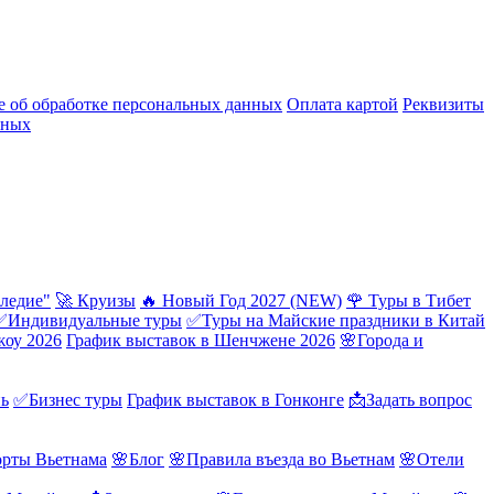
 об обработке персональных данных
Оплата картой
Реквизиты
нных
ледие"
🚀 Круизы
🔥 Новый Год 2027 (NEW)
🌹 Туры в Тибет
✅Индивидуальные туры
✅Туры на Майские праздники в Китай
жоу 2026
График выставок в Шенчжене 2026
🌸Города и
нь
✅Бизнес туры
График выставок в Гонконге
📩Задать вопрос
орты Вьетнама
🌸Блог
🌸Правила въезда во Вьетнам
🌸Отели