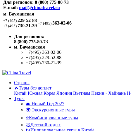
Для регионов:
8 (800) 775-80-73
E-mail:
mail@chinatravel.ru
м. Бауманская
229-52-88
+7 (495)
363-02-06
+7 (495)
730-21-39
+7 (495)
Для регионов:
8 (800) 775-80-73
м. Бауманская
+7(495)-363-02-06
+7(495)-229-52-88
+7(495)-730-21-39
Страны
🔥Туры без доплат
Китай
Южная Корея
Япония
Вьетнам
Пекин - Хайнань
Н
Туры
🎄 Новый Год 2027
🌍 Экскурсионные туры
⭐Комбинированные туры
🦁Детский отдых
👫Индивидуальные туры в Китай