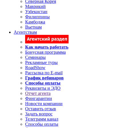
Северная Корея
Маврикий
Узбекистан
Филиппины
Камбоджа
Вьетнам
Агентствам
Как начать работать
Бонусная программа
Семинары
Рекламные туры
RoadShow
Рассылка по E-mail
График вебинаров
Способы оплаты
Реквизиты и ЭДО
Отчет агента
Фингарантии
Новости компании
Оставить отзыв
Задать вопрос
Телеграмм канал
Способы оплаты