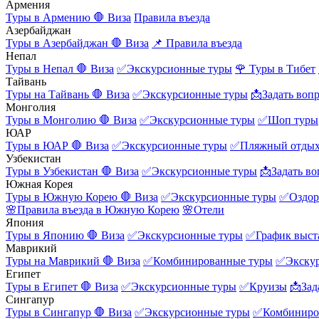
Армения
Туры в Армению
🛑 Виза
Правила въезда
Азербайджан
Туры в Азербайджан
🛑 Виза
📌 Правила въезда
Непал
Туры в Непал
🛑 Виза
✅Экскурсионные туры
🌹 Туры в Тибет
Тайвань
Туры на Тайвань
🛑 Виза
✅Экскурсионные туры
📩Задать воп
Монголия
Туры в Монголию
🛑 Виза
✅Экскурсионные туры
✅Шоп туры
ЮАР
Туры в ЮАР
🛑 Виза
✅Экскурсионные туры
✅Пляжный отды
Узбекистан
Туры в Узбекистан
🛑 Виза
✅Экскурсионные туры
📩Задать во
Южная Корея
Туры в Южную Корею
🛑 Виза
✅Экскурсионные туры
✅Оздор
🌸Правила въезда в Южную Корею
🌸Отели
Япония
Туры в Японию
🛑 Виза
✅Экскурсионные туры
✅График выст
Маврикий
Туры на Маврикий
🛑 Виза
✅Комбинированные туры
✅Экску
Египет
Туры в Египет
🛑 Виза
✅Экскурсионные туры
✅Круизы
📩Зад
Сингапур
Туры в Сингапур
🛑 Виза
✅Экскурсионные туры
✅Комбиниро