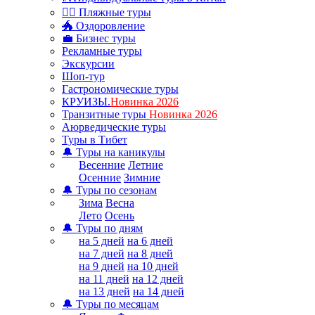
🏊‍♂ Пляжные туры
🐲 Оздоровление
💼 Бизнес туры
Рекламные туры
Экскурсии
Шоп-тур
Гастрономические туры
КРУИЗЫ.
Новинка 2026
Транзитные туры
Новинка 2026
Аюрведические туры
Туры в Тибет
🔔 Туры на каникулы
Весенние
Летние
Осенние
Зимние
🔔 Туры по сезонам
Зима
Весна
Лето
Осень
🔔 Туры по дням
на 5 дней
на 6 дней
на 7 дней
на 8 дней
на 9 дней
на 10 дней
на 11 дней
на 12 дней
на 13 дней
на 14 дней
🔔 Туры по месяцам