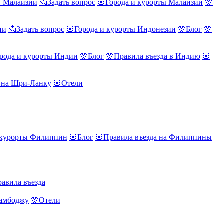
в Малайзии
📩Задать вопрос
🌸Города и курорты Малайзии
🌸
ии
📩Задать вопрос
🌸Города и курорты Индонезии
🌸Блог
🌸
рода и курорты Индии
🌸Блог
🌸Правила въезда в Индию
🌸
а на Шри-Ланку
🌸Отели
 курорты Филиппин
🌸Блог
🌸Правила въезда на Филиппины
авила въезда
Камбоджу
🌸Отели