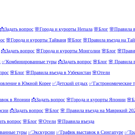
📩Задать вопрос
🌸Города и курорты Непала
🌸Блог
🌸Правила в
рос
🌸Города и курорты Тайваня
🌸Блог
🌸Правила въезда на Та
📩Задать вопрос
🌸Города и курорты Монголии
🌸Блог
🌸Прави
х
✅Комбинированные туры
📩Задать вопрос
🌸Блог
🌸 Правила 
прос
🌸Блог
🌸Правила въезда в Узбекистан
🌸Отели
овление в Южной Корее
✅Детский отдых
✅Гастрономические 
авок в Японии
📩Задать вопрос
🌸Города и курорты Японии
🌸Б
рсии
📩Задать вопрос
🌸Блог
🌸 Правила въезда на Маврикий 20
ать вопрос
🌸Блог
🌸Отели
🌸Правила въезда
ванные туры
✅Экскурсии
✅График выставок в Сингапуре
✅Тра