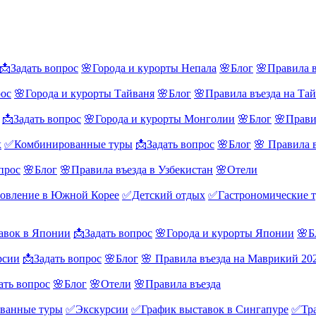
📩Задать вопрос
🌸Города и курорты Непала
🌸Блог
🌸Правила в
рос
🌸Города и курорты Тайваня
🌸Блог
🌸Правила въезда на Та
📩Задать вопрос
🌸Города и курорты Монголии
🌸Блог
🌸Прави
х
✅Комбинированные туры
📩Задать вопрос
🌸Блог
🌸 Правила 
прос
🌸Блог
🌸Правила въезда в Узбекистан
🌸Отели
овление в Южной Корее
✅Детский отдых
✅Гастрономические 
авок в Японии
📩Задать вопрос
🌸Города и курорты Японии
🌸Б
рсии
📩Задать вопрос
🌸Блог
🌸 Правила въезда на Маврикий 20
ать вопрос
🌸Блог
🌸Отели
🌸Правила въезда
ванные туры
✅Экскурсии
✅График выставок в Сингапуре
✅Тра