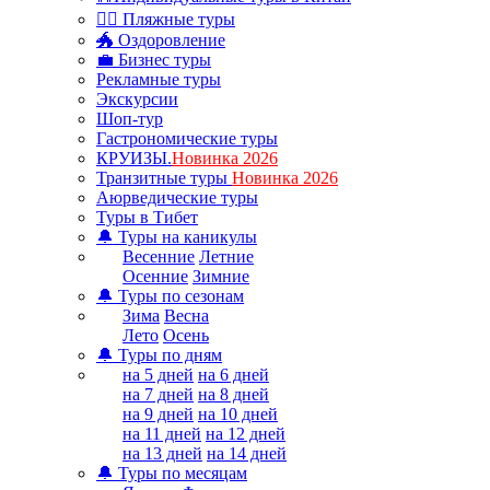
🏊‍♂ Пляжные туры
🐲 Оздоровление
💼 Бизнес туры
Рекламные туры
Экскурсии
Шоп-тур
Гастрономические туры
КРУИЗЫ.
Новинка 2026
Транзитные туры
Новинка 2026
Аюрведические туры
Туры в Тибет
🔔 Туры на каникулы
Весенние
Летние
Осенние
Зимние
🔔 Туры по сезонам
Зима
Весна
Лето
Осень
🔔 Туры по дням
на 5 дней
на 6 дней
на 7 дней
на 8 дней
на 9 дней
на 10 дней
на 11 дней
на 12 дней
на 13 дней
на 14 дней
🔔 Туры по месяцам