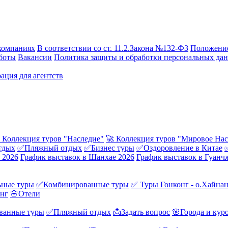
компаниях
В соответствии со ст. 11.2.Закона №132-ФЗ
Положение
боты
Вакансии
Политика защиты и обработки персональных да
ация для агентств
 Коллекция туров "Наследие"
🚀 Коллекция туров "Мировое Нас
тдых
✅Пляжный отдых
✅Бизнес туры
✅Оздоровление в Китае
 2026
График выставок в Шанхае 2026
График выставок в Гуанч
ные туры
✅Комбинированные туры
✅ Туры Гонконг - о.Хайна
онг
🌸Отели
ванные туры
✅Пляжный отдых
📩Задать вопрос
🌸Города и кур