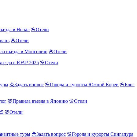
ъезда в Непал
🌸Отели
йвань
🌸Отели
ла въезда в Монголию
🌸Отели
въезда в ЮАР 2025
🌸Отели
туры
📩Задать вопрос
🌸Города и курорты Южной Кореи
🌸Блог
лог
🌸Правила въезда в Японию
🌸Отели
25
🌸Отели
нзитные туры
📩Задать вопрос
🌸Города и курорты Сингапура