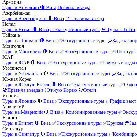
Армения
Туры в Армению
🛑 Виза
Правила въезда
Азербайджан
Туры в Азербайджан
🛑 Виза
📌 Правила въезда
Непал
Туры в Непал
🛑 Виза
✅Экскурсионные туры
🌹 Туры в Тибет
Тайвань
Туры на Тайвань
🛑 Виза
✅Экскурсионные туры
📩Задать воп
Монголия
Туры в Монголию
🛑 Виза
✅Экскурсионные туры
✅Шоп туры
ЮАР
Туры в ЮАР
🛑 Виза
✅Экскурсионные туры
✅Пляжный отды
Узбекистан
Туры в Узбекистан
🛑 Виза
✅Экскурсионные туры
📩Задать во
Южная Корея
Туры в Южную Корею
🛑 Виза
✅Экскурсионные туры
✅Оздор
🌸Правила въезда в Южную Корею
🌸Отели
Япония
Туры в Японию
🛑 Виза
✅Экскурсионные туры
✅График выст
Маврикий
Туры на Маврикий
🛑 Виза
✅Комбинированные туры
✅Экску
Египет
Туры в Египет
🛑 Виза
✅Экскурсионные туры
✅Круизы
📩Зад
Сингапур
Туры в Сингапур
🛑 Виза
✅Экскурсионные туры
✅Комбиниро