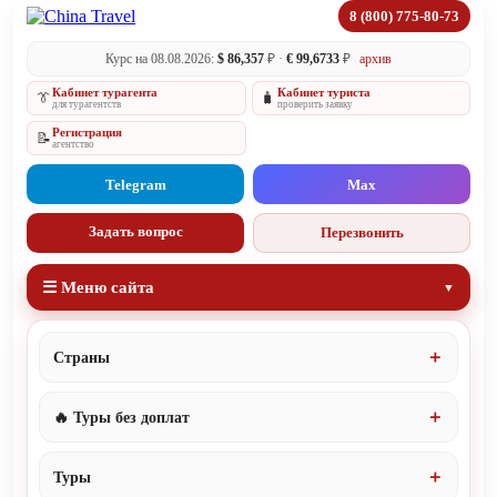
8 (800) 775-80-73
Курс на 08.08.2026:
$ 86,357
₽ ·
€ 99,6733
₽
архив
Кабинет турагента
Кабинет туриста
👔
🧳
для турагентств
проверить заявку
Регистрация
📝
агентство
Telegram
Max
Задать вопрос
Перезвонить
☰ Меню сайта
Страны
🔥 Туры без доплат
Туры