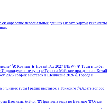
 об обработке персональных данных
Оплата картой
Реквизиты
нных
ледие"
🚀 Круизы
🔥 Новый Год 2027 (NEW)
🌹 Туры в Тибет
✅Индивидуальные туры
✅Туры на Майские праздники в Китай
жоу 2026
График выставок в Шенчжене 2026
🌸Города и
нь
✅Бизнес туры
График выставок в Гонконге
📩Задать вопрос
орты Вьетнама
🌸Блог
🌸Правила въезда во Вьетнам
🌸Отели