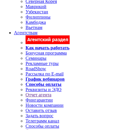
Северная Корея
Маврикий
Узбекистан
Филиппины
Камбоджа
Вьетнам
Агентствам
Как начать работать
Бонусная программа
Семинары
Рекламные туры
RoadShow
Рассылка по E-mail
График вебинаров
Способы оплаты
Реквизиты и ЭДО
Отчет агента
Фингарантии
Новости компании
Оставить отзыв
Задать вопрос
Телеграмм канал
Способы оплаты