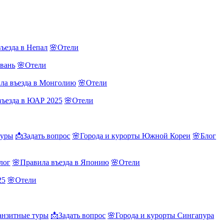
ъезда в Непал
🌸Отели
йвань
🌸Отели
ла въезда в Монголию
🌸Отели
въезда в ЮАР 2025
🌸Отели
туры
📩Задать вопрос
🌸Города и курорты Южной Кореи
🌸Блог
лог
🌸Правила въезда в Японию
🌸Отели
25
🌸Отели
нзитные туры
📩Задать вопрос
🌸Города и курорты Сингапура