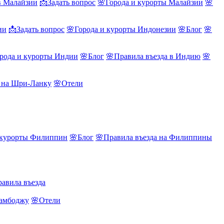
в Малайзии
📩Задать вопрос
🌸Города и курорты Малайзии
🌸
ии
📩Задать вопрос
🌸Города и курорты Индонезии
🌸Блог
🌸
рода и курорты Индии
🌸Блог
🌸Правила въезда в Индию
🌸
а на Шри-Ланку
🌸Отели
 курорты Филиппин
🌸Блог
🌸Правила въезда на Филиппины
авила въезда
Камбоджу
🌸Отели