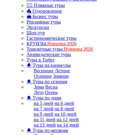
🏊‍♂ Пляжные туры
🐲 Оздоровление
💼 Бизнес туры
Рекламные туры
Экскурсии
Шоп-тур
Гастрономические туры
КРУИЗЫ.
Новинка 2026
Транзитные туры
Новинка 2026
Аюрведические туры
Туры в Тибет
🔔 Туры на каникулы
Весенние
Летние
Осенние
Зимние
🔔 Туры по сезонам
Зима
Весна
Лето
Осень
🔔 Туры по дням
на 5 дней
на 6 дней
на 7 дней
на 8 дней
на 9 дней
на 10 дней
на 11 дней
на 12 дней
на 13 дней
на 14 дней
🔔 Туры по месяцам