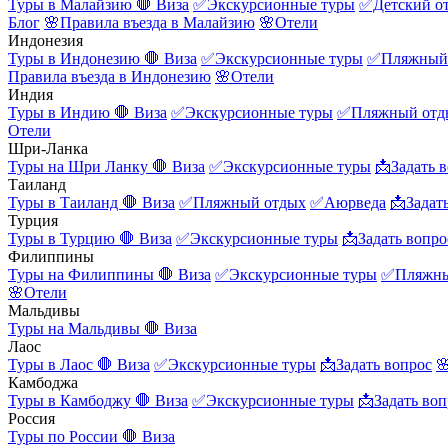
Туры в Малайзию
🛑 Виза
✅Экскурсионные туры
✅Детский о
Блог
🌸Правила въезда в Малайзию
🌸Отели
Индонезия
Туры в Индонезию
🛑 Виза
✅Экскурсионные туры
✅Пляжный
Правила въезда в Индонезию
🌸Отели
Индия
Туры в Индию
🛑 Виза
✅Экскурсионные туры
✅Пляжный отд
Отели
Шри-Ланка
Туры на Шри Ланку
🛑 Виза
✅Экскурсионные туры
📩Задать 
Таиланд
Туры в Таиланд
🛑 Виза
✅Пляжный отдых
✅Аюрведа
📩Задат
Турция
Туры в Турцию
🛑 Виза
✅Экскурсионные туры
📩Задать вопро
Филиппины
Туры на Филиппины
🛑 Виза
✅Экскурсионные туры
✅Пляжны
🌸Отели
Мальдивы
Туры на Мальдивы
🛑 Виза
Лаос
Туры в Лаос
🛑 Виза
✅Экскурсионные туры
📩Задать вопрос

Камбоджа
Туры в Камбоджу
🛑 Виза
✅Экскурсионные туры
📩Задать воп
Россия
Туры по России
🛑 Виза