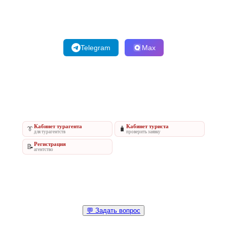
Telegram
Max
Кабинет турагента
Кабинет туриста
👔
🧳
для турагентств
проверить заявку
Регистрация
📝
агентство
💬 Задать вопрос