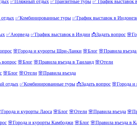
тдых
✅Пляжный отдых
✅Транзитные туры
✅ График выставок 
 отдых
✅Комбинированные туры
✅График выставок в Индонез
ых
✅Аюрведа
✅График выставок в Индии
📩Задать вопрос
🌸Го
вопрос
🌸Города и курорты Шри-Ланки
🌸Блог
🌸Правила въезд
ь вопрос
🌸Блог
🌸Правила въезда в Таиланд
🌸Отели
с
🌸Блог
🌸Отели
🌸Правила въезда
й отдых
✅Комбинированные туры
📩Задать вопрос
🌸Города и
Города и курорты Лаоса
🌸Блог
🌸Отели
🌸Правила въезда
🌸Пр
рос
🌸Города и курорты Камбоджи
🌸Блог
🌸Правила въезда в 