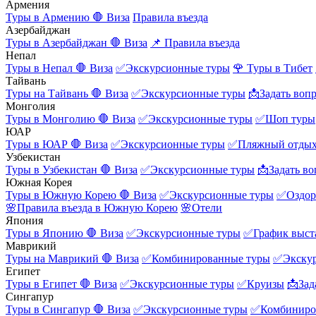
Армения
Туры в Армению
🛑 Виза
Правила въезда
Азербайджан
Туры в Азербайджан
🛑 Виза
📌 Правила въезда
Непал
Туры в Непал
🛑 Виза
✅Экскурсионные туры
🌹 Туры в Тибет
Тайвань
Туры на Тайвань
🛑 Виза
✅Экскурсионные туры
📩Задать воп
Монголия
Туры в Монголию
🛑 Виза
✅Экскурсионные туры
✅Шоп туры
ЮАР
Туры в ЮАР
🛑 Виза
✅Экскурсионные туры
✅Пляжный отды
Узбекистан
Туры в Узбекистан
🛑 Виза
✅Экскурсионные туры
📩Задать во
Южная Корея
Туры в Южную Корею
🛑 Виза
✅Экскурсионные туры
✅Оздор
🌸Правила въезда в Южную Корею
🌸Отели
Япония
Туры в Японию
🛑 Виза
✅Экскурсионные туры
✅График выст
Маврикий
Туры на Маврикий
🛑 Виза
✅Комбинированные туры
✅Экску
Египет
Туры в Египет
🛑 Виза
✅Экскурсионные туры
✅Круизы
📩Зад
Сингапур
Туры в Сингапур
🛑 Виза
✅Экскурсионные туры
✅Комбиниро