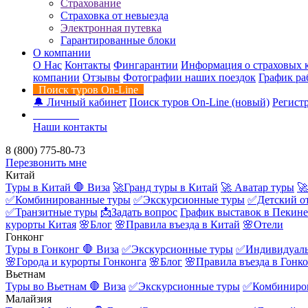
Страхование
Страховка от невыезда
Электронная путевка
Гарантированные блоки
О компании
О Нас
Контакты
Фингарантии
Информация о страховых 
компании
Отзывы
Фотографии наших поездок
График ра
Поиск туров On-Line
🔔 Личный кабинет
Поиск туров On-Line (новый)
Регистр
Контакты
Наши контакты
8 (800) 775-80-73
Перезвонить мне
Китай
Туры в Китай
🛑 Виза
🚀Гранд туры в Китай
🚀 Аватар туры
🚀
✅Комбинированные туры
✅Экскурсионные туры
✅Детский о
✅Транзитные туры
📩Задать вопрос
График выставок в Пекине
курорты Китая
🌸Блог
🌸Правила въезда в Китай
🌸Отели
Гонконг
Туры в Гонконг
🛑 Виза
✅Экскурсионные туры
✅Индивидуаль
🌸Города и курорты Гонконга
🌸Блог
🌸Правила въезда в Гонк
Вьетнам
Туры во Вьетнам
🛑 Виза
✅Экскурсионные туры
✅Комбиниро
Малайзия