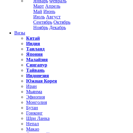
Январь
Февраль
Март
Апрель
Май
Июнь
Июль
Август
Сентябрь
Октябрь
Ноябрь
Декабрь
Визы
Китай
Индия
Таиланд
Япония
Малайзия
Сингапур
Тайвань
Индонезия
Южная Корея
Иран
Мьянма
Эфиопия
Монголия
Бутан
Гонконг
Шри Ланка
Непал
Макао