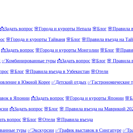
📩Задать вопрос
🌸Города и курорты Непала
🌸Блог
🌸Правила в
рос
🌸Города и курорты Тайваня
🌸Блог
🌸Правила въезда на Та
📩Задать вопрос
🌸Города и курорты Монголии
🌸Блог
🌸Прави
х
✅Комбинированные туры
📩Задать вопрос
🌸Блог
🌸 Правила 
прос
🌸Блог
🌸Правила въезда в Узбекистан
🌸Отели
овление в Южной Корее
✅Детский отдых
✅Гастрономические 
авок в Японии
📩Задать вопрос
🌸Города и курорты Японии
🌸Б
рсии
📩Задать вопрос
🌸Блог
🌸 Правила въезда на Маврикий 20
ать вопрос
🌸Блог
🌸Отели
🌸Правила въезда
ванные туры
✅Экскурсии
✅График выставок в Сингапуре
✅Тра