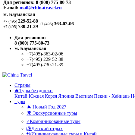
Для регионов:
8 (800) 775-80-73
E-mail:
mail@chinatravel.ru
м. Бауманская
229-52-88
+7 (495)
363-02-06
+7 (495)
730-21-39
+7 (495)
Для регионов:
8 (800) 775-80-73
м. Бауманская
+7(495)-363-02-06
+7(495)-229-52-88
+7(495)-730-21-39
Страны
🔥Туры без доплат
Китай
Южная Корея
Япония
Вьетнам
Пекин - Хайнань
Н
Туры
🎄 Новый Год 2027
🌍 Экскурсионные туры
⭐Комбинированные туры
🦁Детский отдых
👫Индивидуальные туры в Китай