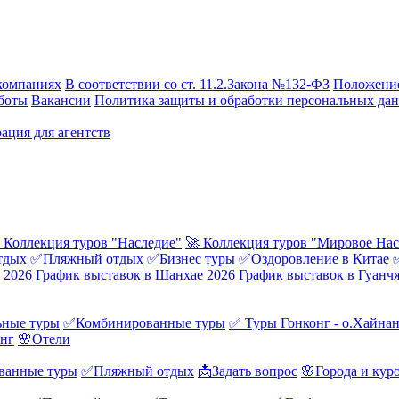
компаниях
В соответствии со ст. 11.2.Закона №132-ФЗ
Положение
боты
Вакансии
Политика защиты и обработки персональных да
ация для агентств
 Коллекция туров "Наследие"
🚀 Коллекция туров "Мировое Нас
тдых
✅Пляжный отдых
✅Бизнес туры
✅Оздоровление в Китае
 2026
График выставок в Шанхае 2026
График выставок в Гуанч
ные туры
✅Комбинированные туры
✅ Туры Гонконг - о.Хайна
онг
🌸Отели
ванные туры
✅Пляжный отдых
📩Задать вопрос
🌸Города и кур