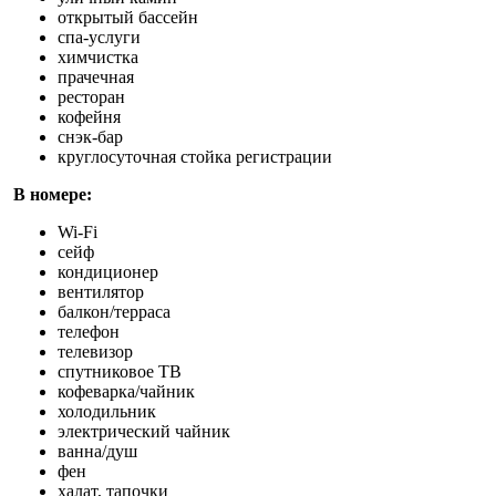
открытый бассейн
спа-услуги
химчистка
прачечная
ресторан
кофейня
снэк-бар
круглосуточная стойка регистрации
В номере:
Wi-Fi
сейф
кондиционер
вентилятор
балкон/терраса
телефон
телевизор
спутниковое ТВ
кофеварка/чайник
холодильник
электрический чайник
ванна/душ
фен
халат, тапочки