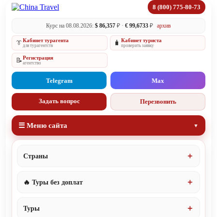
8 (800) 775-80-73
Курс на 08.08.2026:
$ 86,357
₽ ·
€ 99,6733
₽
архив
Кабинет турагента
Кабинет туриста
👔
🧳
для турагентств
проверить заявку
Регистрация
📝
агентство
Telegram
Max
Задать вопрос
Перезвонить
☰ Меню сайта
Страны
🔥 Туры без доплат
Туры