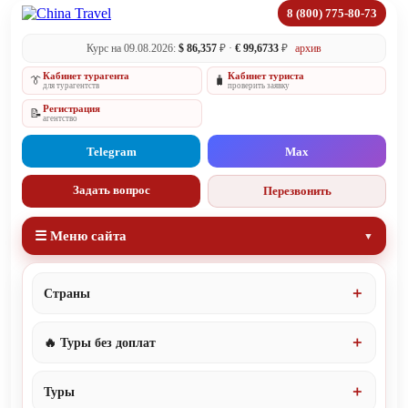
8 (800) 775-80-73
Курс на 09.08.2026:
$ 86,357
₽ ·
€ 99,6733
₽
архив
Кабинет турагента
Кабинет туриста
👔
🧳
для турагентств
проверить заявку
Регистрация
📝
агентство
Telegram
Max
Задать вопрос
Перезвонить
☰ Меню сайта
Страны
🔥 Туры без доплат
Туры