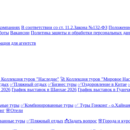
компаниях
В соответствии со ст. 11.2.Закона №132-ФЗ
Положение
боты
Вакансии
Политика защиты и обработки персональных да
ация для агентств
 Коллекция туров "Наследие"
🚀 Коллекция туров "Мировое Нас
тдых
✅Пляжный отдых
✅Бизнес туры
✅Оздоровление в Китае
 2026
График выставок в Шанхае 2026
График выставок в Гуанч
ные туры
✅Комбинированные туры
✅ Туры Гонконг - о.Хайна
онг
🌸Отели
ванные туры
✅Пляжный отдых
📩Задать вопрос
🌸Города и кур