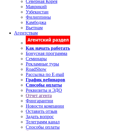
Северная Корея
Маврикий
Узбекистан
Филиппины
Камбоджа
Вьетнам
Агентствам
Как начать работать
Бонусная программа
Семинары
Рекламные туры
RoadShow
Рассылка по E-mail
График вебинаров
Способы оплаты
Реквизиты и ЭДО
Отчет агента
Фингарантии
Новости компании
Оставить отзыв
Задать вопрос
Телеграмм канал
Способы оплаты