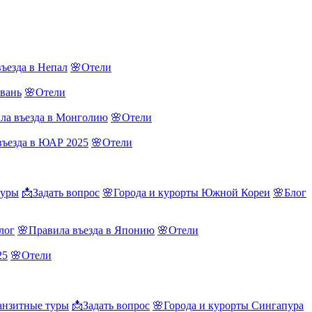
ъезда в Непал
🌸Отели
йвань
🌸Отели
ла въезда в Монголию
🌸Отели
въезда в ЮАР 2025
🌸Отели
туры
📩Задать вопрос
🌸Города и курорты Южной Кореи
🌸Блог
лог
🌸Правила въезда в Японию
🌸Отели
25
🌸Отели
нзитные туры
📩Задать вопрос
🌸Города и курорты Сингапура