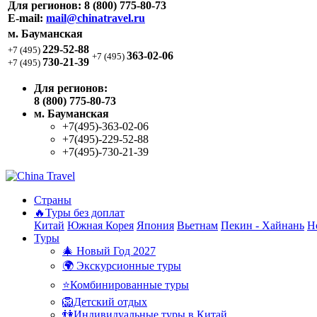
Для регионов:
8 (800) 775-80-73
E-mail:
mail@chinatravel.ru
м. Бауманская
229-52-88
+7 (495)
363-02-06
+7 (495)
730-21-39
+7 (495)
Для регионов:
8 (800) 775-80-73
м. Бауманская
+7(495)-363-02-06
+7(495)-229-52-88
+7(495)-730-21-39
Страны
🔥Туры без доплат
Китай
Южная Корея
Япония
Вьетнам
Пекин - Хайнань
Н
Туры
🎄 Новый Год 2027
🌍 Экскурсионные туры
⭐Комбинированные туры
🦁Детский отдых
👫Индивидуальные туры в Китай