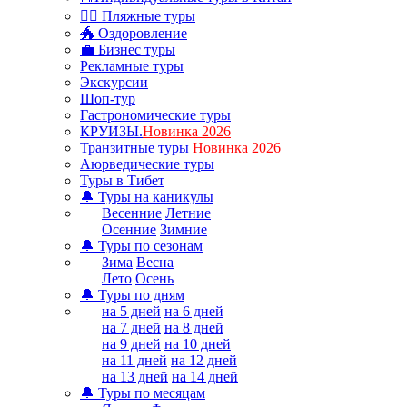
🏊‍♂ Пляжные туры
🐲 Оздоровление
💼 Бизнес туры
Рекламные туры
Экскурсии
Шоп-тур
Гастрономические туры
КРУИЗЫ.
Новинка 2026
Транзитные туры
Новинка 2026
Аюрведические туры
Туры в Тибет
🔔 Туры на каникулы
Весенние
Летние
Осенние
Зимние
🔔 Туры по сезонам
Зима
Весна
Лето
Осень
🔔 Туры по дням
на 5 дней
на 6 дней
на 7 дней
на 8 дней
на 9 дней
на 10 дней
на 11 дней
на 12 дней
на 13 дней
на 14 дней
🔔 Туры по месяцам