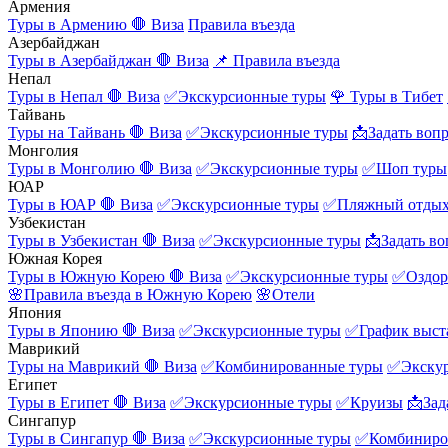
Армения
Туры в Армению
🛑 Виза
Правила въезда
Азербайджан
Туры в Азербайджан
🛑 Виза
📌 Правила въезда
Непал
Туры в Непал
🛑 Виза
✅Экскурсионные туры
🌹 Туры в Тибет
Тайвань
Туры на Тайвань
🛑 Виза
✅Экскурсионные туры
📩Задать воп
Монголия
Туры в Монголию
🛑 Виза
✅Экскурсионные туры
✅Шоп туры
ЮАР
Туры в ЮАР
🛑 Виза
✅Экскурсионные туры
✅Пляжный отды
Узбекистан
Туры в Узбекистан
🛑 Виза
✅Экскурсионные туры
📩Задать во
Южная Корея
Туры в Южную Корею
🛑 Виза
✅Экскурсионные туры
✅Оздор
🌸Правила въезда в Южную Корею
🌸Отели
Япония
Туры в Японию
🛑 Виза
✅Экскурсионные туры
✅График выст
Маврикий
Туры на Маврикий
🛑 Виза
✅Комбинированные туры
✅Экску
Египет
Туры в Египет
🛑 Виза
✅Экскурсионные туры
✅Круизы
📩Зад
Сингапур
Туры в Сингапур
🛑 Виза
✅Экскурсионные туры
✅Комбиниро