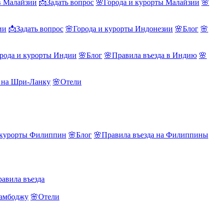
в Малайзии
📩Задать вопрос
🌸Города и курорты Малайзии
🌸
ии
📩Задать вопрос
🌸Города и курорты Индонезии
🌸Блог
🌸
рода и курорты Индии
🌸Блог
🌸Правила въезда в Индию
🌸
а на Шри-Ланку
🌸Отели
 курорты Филиппин
🌸Блог
🌸Правила въезда на Филиппины
авила въезда
Камбоджу
🌸Отели