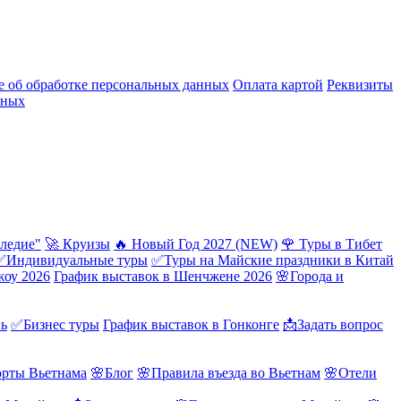
 об обработке персональных данных
Оплата картой
Реквизиты
нных
ледие"
🚀 Круизы
🔥 Новый Год 2027 (NEW)
🌹 Туры в Тибет
✅Индивидуальные туры
✅Туры на Майские праздники в Китай
жоу 2026
График выставок в Шенчжене 2026
🌸Города и
нь
✅Бизнес туры
График выставок в Гонконге
📩Задать вопрос
орты Вьетнама
🌸Блог
🌸Правила въезда во Вьетнам
🌸Отели