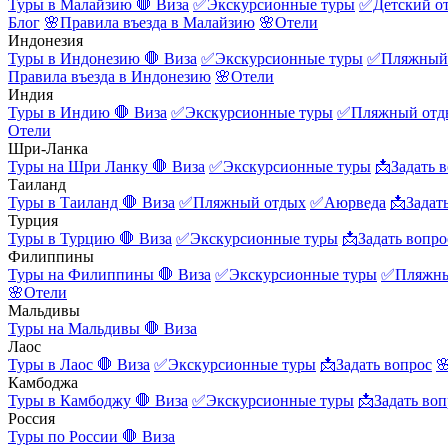
Туры в Малайзию
🛑 Виза
✅Экскурсионные туры
✅Детский о
Блог
🌸Правила въезда в Малайзию
🌸Отели
Индонезия
Туры в Индонезию
🛑 Виза
✅Экскурсионные туры
✅Пляжный
Правила въезда в Индонезию
🌸Отели
Индия
Туры в Индию
🛑 Виза
✅Экскурсионные туры
✅Пляжный отд
Отели
Шри-Ланка
Туры на Шри Ланку
🛑 Виза
✅Экскурсионные туры
📩Задать 
Таиланд
Туры в Таиланд
🛑 Виза
✅Пляжный отдых
✅Аюрведа
📩Задат
Турция
Туры в Турцию
🛑 Виза
✅Экскурсионные туры
📩Задать вопро
Филиппины
Туры на Филиппины
🛑 Виза
✅Экскурсионные туры
✅Пляжны
🌸Отели
Мальдивы
Туры на Мальдивы
🛑 Виза
Лаос
Туры в Лаос
🛑 Виза
✅Экскурсионные туры
📩Задать вопрос

Камбоджа
Туры в Камбоджу
🛑 Виза
✅Экскурсионные туры
📩Задать воп
Россия
Туры по России
🛑 Виза