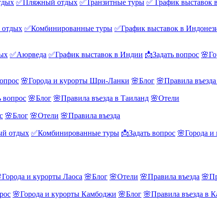
тдых
✅Пляжный отдых
✅Транзитные туры
✅ График выставок 
 отдых
✅Комбинированные туры
✅График выставок в Индонез
ых
✅Аюрведа
✅График выставок в Индии
📩Задать вопрос
🌸Го
вопрос
🌸Города и курорты Шри-Ланки
🌸Блог
🌸Правила въезд
ь вопрос
🌸Блог
🌸Правила въезда в Таиланд
🌸Отели
с
🌸Блог
🌸Отели
🌸Правила въезда
й отдых
✅Комбинированные туры
📩Задать вопрос
🌸Города и
Города и курорты Лаоса
🌸Блог
🌸Отели
🌸Правила въезда
🌸Пр
рос
🌸Города и курорты Камбоджи
🌸Блог
🌸Правила въезда в 