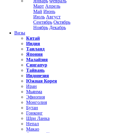
Январь
Февраль
Март
Апрель
Май
Июнь
Июль
Август
Сентябрь
Октябрь
Ноябрь
Декабрь
Визы
Китай
Индия
Таиланд
Япония
Малайзия
Сингапур
Тайвань
Индонезия
Южная Корея
Иран
Мьянма
Эфиопия
Монголия
Бутан
Гонконг
Шри Ланка
Непал
Макао