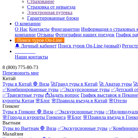
Страхование
Страховка от невыезда
Электронная путевка
Гарантированные блоки
О компании
О Нас
Контакты
Фингарантии
Информация о страховых 
компании
Отзывы
Фотографии наших поездок
График ра
Поиск туров On-Line
🔔 Личный кабинет
Поиск туров On-Line (новый)
Регистр
Контакты
Наши контакты
8 (800) 775-80-73
Перезвонить мне
Китай
Туры в Китай
🛑 Виза
🚀Гранд туры в Китай
🚀 Аватар туры
🚀
✅Комбинированные туры
✅Экскурсионные туры
✅Детский о
✅Транзитные туры
📩Задать вопрос
График выставок в Пекине
курорты Китая
🌸Блог
🌸Правила въезда в Китай
🌸Отели
Гонконг
Туры в Гонконг
🛑 Виза
✅Экскурсионные туры
✅Индивидуаль
🌸Города и курорты Гонконга
🌸Блог
🌸Правила въезда в Гонк
Вьетнам
Туры во Вьетнам
🛑 Виза
✅Экскурсионные туры
✅Комбиниро
Малайзия