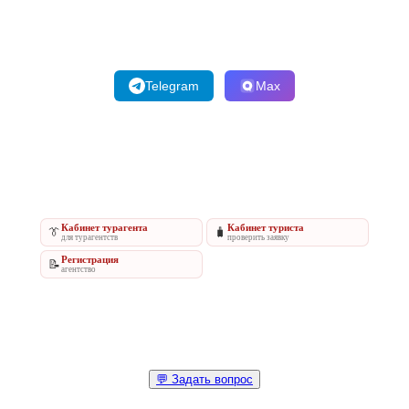
Telegram
Max
Кабинет турагента
Кабинет туриста
👔
🧳
для турагентств
проверить заявку
Регистрация
📝
агентство
💬 Задать вопрос