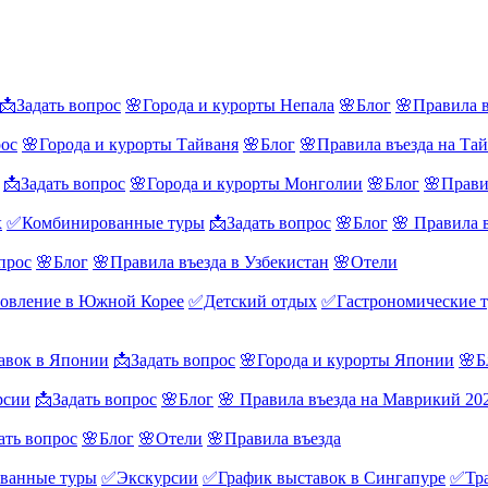
📩Задать вопрос
🌸Города и курорты Непала
🌸Блог
🌸Правила в
рос
🌸Города и курорты Тайваня
🌸Блог
🌸Правила въезда на Та
📩Задать вопрос
🌸Города и курорты Монголии
🌸Блог
🌸Прави
х
✅Комбинированные туры
📩Задать вопрос
🌸Блог
🌸 Правила 
прос
🌸Блог
🌸Правила въезда в Узбекистан
🌸Отели
овление в Южной Корее
✅Детский отдых
✅Гастрономические 
авок в Японии
📩Задать вопрос
🌸Города и курорты Японии
🌸Б
рсии
📩Задать вопрос
🌸Блог
🌸 Правила въезда на Маврикий 20
ать вопрос
🌸Блог
🌸Отели
🌸Правила въезда
ванные туры
✅Экскурсии
✅График выставок в Сингапуре
✅Тра