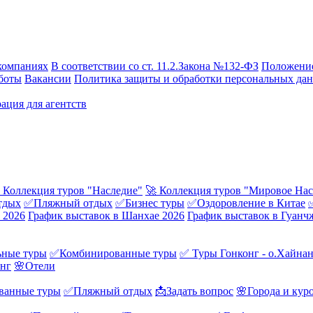
компаниях
В соответствии со ст. 11.2.Закона №132-ФЗ
Положение
боты
Вакансии
Политика защиты и обработки персональных да
ация для агентств
 Коллекция туров "Наследие"
🚀 Коллекция туров "Мировое Нас
тдых
✅Пляжный отдых
✅Бизнес туры
✅Оздоровление в Китае
 2026
График выставок в Шанхае 2026
График выставок в Гуанч
ные туры
✅Комбинированные туры
✅ Туры Гонконг - о.Хайна
онг
🌸Отели
ванные туры
✅Пляжный отдых
📩Задать вопрос
🌸Города и кур