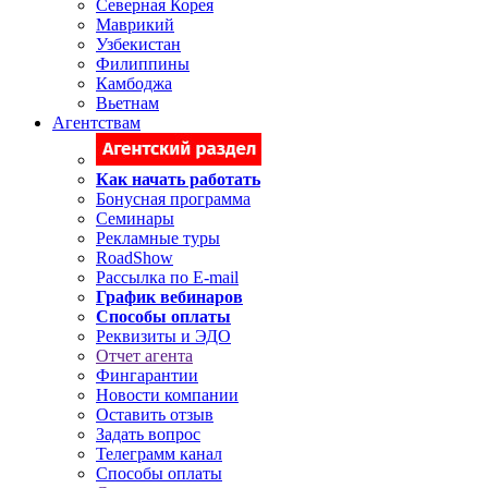
Северная Корея
Маврикий
Узбекистан
Филиппины
Камбоджа
Вьетнам
Агентствам
Как начать работать
Бонусная программа
Семинары
Рекламные туры
RoadShow
Рассылка по E-mail
График вебинаров
Способы оплаты
Реквизиты и ЭДО
Отчет агента
Фингарантии
Новости компании
Оставить отзыв
Задать вопрос
Телеграмм канал
Способы оплаты