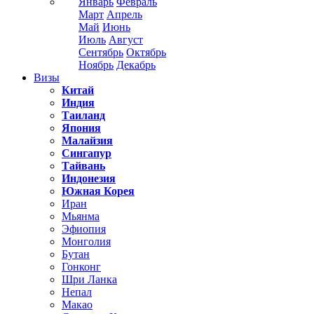
Январь
Февраль
Март
Апрель
Май
Июнь
Июль
Август
Сентябрь
Октябрь
Ноябрь
Декабрь
Визы
Китай
Индия
Таиланд
Япония
Малайзия
Сингапур
Тайвань
Индонезия
Южная Корея
Иран
Мьянма
Эфиопия
Монголия
Бутан
Гонконг
Шри Ланка
Непал
Макао