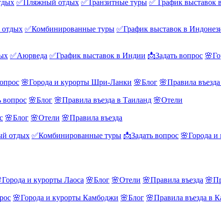
тдых
✅Пляжный отдых
✅Транзитные туры
✅ График выставок 
 отдых
✅Комбинированные туры
✅График выставок в Индонез
ых
✅Аюрведа
✅График выставок в Индии
📩Задать вопрос
🌸Го
вопрос
🌸Города и курорты Шри-Ланки
🌸Блог
🌸Правила въезд
ь вопрос
🌸Блог
🌸Правила въезда в Таиланд
🌸Отели
с
🌸Блог
🌸Отели
🌸Правила въезда
й отдых
✅Комбинированные туры
📩Задать вопрос
🌸Города и
Города и курорты Лаоса
🌸Блог
🌸Отели
🌸Правила въезда
🌸Пр
рос
🌸Города и курорты Камбоджи
🌸Блог
🌸Правила въезда в 