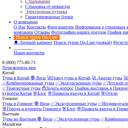
Страхование
Страховка от невыезда
Электронная путевка
Гарантированные блоки
О компании
О Нас
Контакты
Фингарантии
Информация о страховых 
компании
Отзывы
Фотографии наших поездок
График ра
Поиск туров On-Line
🔔 Личный кабинет
Поиск туров On-Line (новый)
Регистр
Контакты
Наши контакты
8 (800) 775-80-73
Перезвонить мне
Китай
Туры в Китай
🛑 Виза
🚀Гранд туры в Китай
🚀 Аватар туры
🚀
✅Комбинированные туры
✅Экскурсионные туры
✅Детский о
✅Транзитные туры
📩Задать вопрос
График выставок в Пекине
курорты Китая
🌸Блог
🌸Правила въезда в Китай
🌸Отели
Гонконг
Туры в Гонконг
🛑 Виза
✅Экскурсионные туры
✅Индивидуаль
🌸Города и курорты Гонконга
🌸Блог
🌸Правила въезда в Гонк
Вьетнам
Туры во Вьетнам
🛑 Виза
✅Экскурсионные туры
✅Комбиниро
Малайзия