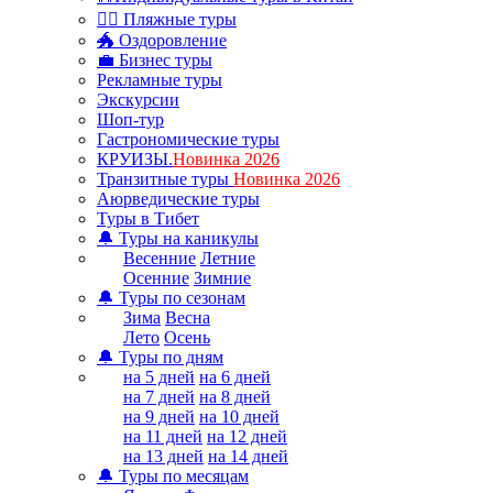
🏊‍♂ Пляжные туры
🐲 Оздоровление
💼 Бизнес туры
Рекламные туры
Экскурсии
Шоп-тур
Гастрономические туры
КРУИЗЫ.
Новинка 2026
Транзитные туры
Новинка 2026
Аюрведические туры
Туры в Тибет
🔔 Туры на каникулы
Весенние
Летние
Осенние
Зимние
🔔 Туры по сезонам
Зима
Весна
Лето
Осень
🔔 Туры по дням
на 5 дней
на 6 дней
на 7 дней
на 8 дней
на 9 дней
на 10 дней
на 11 дней
на 12 дней
на 13 дней
на 14 дней
🔔 Туры по месяцам