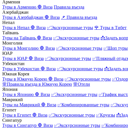
Армения
Туры в Армению
🛑 Виза
Правила въезда
Азербайджан
Туры в Азербайджан
🛑 Виза
📌 Правила въезда
Непал
Туры в Непал
🛑 Виза
✅Экскурсионные туры
🌹 Туры в Тибет
Тайвань
Туры на Тайвань
🛑 Виза
✅Экскурсионные туры
📩Задать воп
Монголия
Туры в Монголию
🛑 Виза
✅Экскурсионные туры
✅Шоп туры
ЮАР
Туры в ЮАР
🛑 Виза
✅Экскурсионные туры
✅Пляжный отды
Узбекистан
Туры в Узбекистан
🛑 Виза
✅Экскурсионные туры
📩Задать во
Южная Корея
Туры в Южную Корею
🛑 Виза
✅Экскурсионные туры
✅Оздор
🌸Правила въезда в Южную Корею
🌸Отели
Япония
Туры в Японию
🛑 Виза
✅Экскурсионные туры
✅График выст
Маврикий
Туры на Маврикий
🛑 Виза
✅Комбинированные туры
✅Экску
Египет
Туры в Египет
🛑 Виза
✅Экскурсионные туры
✅Круизы
📩Зад
Сингапур
Туры в Сингапур
🛑 Виза
✅Экскурсионные туры
✅Комбиниро