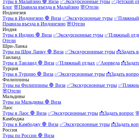
Туры в Малайзию
🛑 Виза
✅Экскурсионные туры
✅Детский о
Блог
🌸Правила въезда в Малайзию
🌸Отели
Индонезия
Туры в Индонезию
🛑 Виза
✅Экскурсионные туры
✅Пляжный
Правила въезда в Индонезию
🌸Отели
Индия
Туры в Индию
🛑 Виза
✅Экскурсионные туры
✅Пляжный отд
Отели
Шри-Ланка
Туры на Шри Ланку
🛑 Виза
✅Экскурсионные туры
📩Задать 
Таиланд
Туры в Таиланд
🛑 Виза
✅Пляжный отдых
✅Аюрведа
📩Задат
Турция
Туры в Турцию
🛑 Виза
✅Экскурсионные туры
📩Задать вопро
Филиппины
Туры на Филиппины
🛑 Виза
✅Экскурсионные туры
✅Пляжны
🌸Отели
Мальдивы
Туры на Мальдивы
🛑 Виза
Лаос
Туры в Лаос
🛑 Виза
✅Экскурсионные туры
📩Задать вопрос

Камбоджа
Туры в Камбоджу
🛑 Виза
✅Экскурсионные туры
📩Задать воп
Россия
Туры по России
🛑 Виза