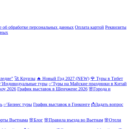
 об обработке персональных данных
Оплата картой
Реквизиты
нных
ледие"
🚀 Круизы
🔥 Новый Год 2027 (NEW)
🌹 Туры в Тибет
✅Индивидуальные туры
✅Туры на Майские праздники в Китай
жоу 2026
График выставок в Шенчжене 2026
🌸Города и
нь
✅Бизнес туры
График выставок в Гонконге
📩Задать вопрос
орты Вьетнама
🌸Блог
🌸Правила въезда во Вьетнам
🌸Отели