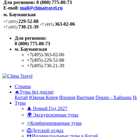
Для регионов:
8 (800) 775-80-73
E-mail:
mail@chinatravel.ru
м. Бауманская
229-52-88
+7 (495)
363-02-06
+7 (495)
730-21-39
+7 (495)
Для регионов:
8 (800) 775-80-73
м. Бауманская
+7(495)-363-02-06
+7(495)-229-52-88
+7(495)-730-21-39
Страны
🔥Туры без доплат
Китай
Южная Корея
Япония
Вьетнам
Пекин - Хайнань
Н
Туры
🎄 Новый Год 2027
🌍 Экскурсионные туры
⭐Комбинированные туры
🦁Детский отдых
👫Индивидуальные туры в Китай