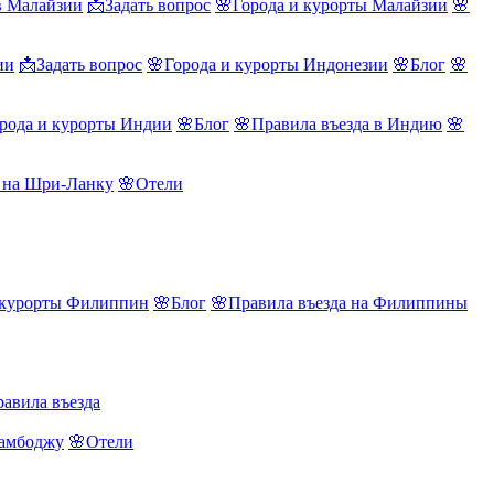
в Малайзии
📩Задать вопрос
🌸Города и курорты Малайзии
🌸
ии
📩Задать вопрос
🌸Города и курорты Индонезии
🌸Блог
🌸
рода и курорты Индии
🌸Блог
🌸Правила въезда в Индию
🌸
а на Шри-Ланку
🌸Отели
 курорты Филиппин
🌸Блог
🌸Правила въезда на Филиппины
авила въезда
Камбоджу
🌸Отели