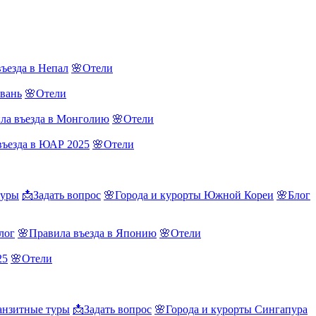
ъезда в Непал
🌸Отели
йвань
🌸Отели
ла въезда в Монголию
🌸Отели
въезда в ЮАР 2025
🌸Отели
туры
📩Задать вопрос
🌸Города и курорты Южной Кореи
🌸Блог
лог
🌸Правила въезда в Японию
🌸Отели
25
🌸Отели
нзитные туры
📩Задать вопрос
🌸Города и курорты Сингапура