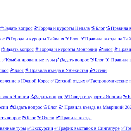
📩Задать вопрос
🌸Города и курорты Непала
🌸Блог
🌸Правила в
рос
🌸Города и курорты Тайваня
🌸Блог
🌸Правила въезда на Та
📩Задать вопрос
🌸Города и курорты Монголии
🌸Блог
🌸Прави
х
✅Комбинированные туры
📩Задать вопрос
🌸Блог
🌸 Правила 
прос
🌸Блог
🌸Правила въезда в Узбекистан
🌸Отели
овление в Южной Корее
✅Детский отдых
✅Гастрономические 
авок в Японии
📩Задать вопрос
🌸Города и курорты Японии
🌸Б
рсии
📩Задать вопрос
🌸Блог
🌸 Правила въезда на Маврикий 20
ать вопрос
🌸Блог
🌸Отели
🌸Правила въезда
ванные туры
✅Экскурсии
✅График выставок в Сингапуре
✅Тра