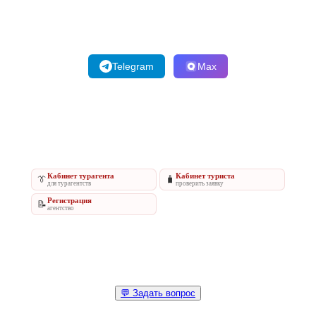
Telegram
Max
Кабинет турагента
Кабинет туриста
👔
🧳
для турагентств
проверить заявку
Регистрация
📝
агентство
💬 Задать вопрос