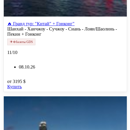
🔥 Гранд тур: "Китай" + Гонконг"
Шанхай - Ханчжоу - Сучжоу - Сиань - Лоян/Шаолинь -
Пекин + Гонконг
✈
✈
билеты GDS
11/10
08.10.26
от
3195 $
Купить