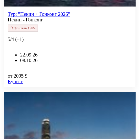
Тур: "Пекин + Гонконг 2026"
Пекин - Гонконг
✈
✈
билеты GDS
5/4 (+1)
22.09.26
08.10.26
от
2095 $
Купить