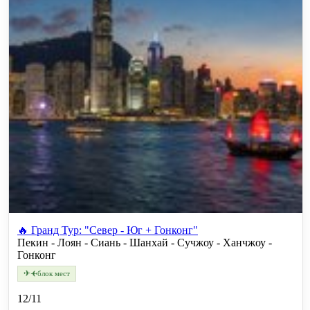
🔥 Гранд Тур: "Север - Юг + Гонконг"
Пекин - Лоян - Сиань - Шанхай - Сучжоу - Ханчжоу -
Гонконг
✈
✈
блок мест
12/11