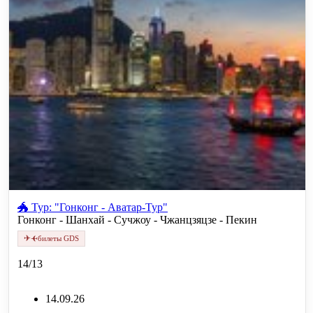
🐲 Тур: "Гонконг - Аватар-Тур"
Гонконг - Шанхай - Сучжоу - Чжанцзяцзе - Пекин
✈
✈
билеты GDS
14/13
14.09.26