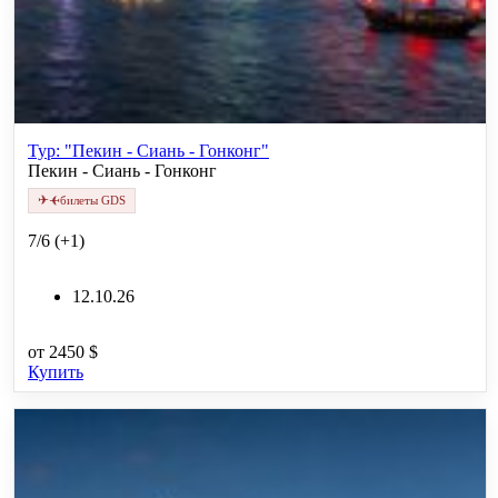
Тур: "Пекин - Сиань - Гонконг"
Пекин - Сиань - Гонконг
✈
✈
билеты GDS
7/6 (+1)
12.10.26
от
2450 $
Купить