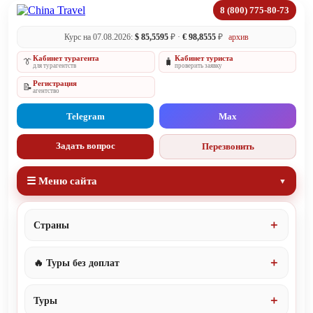
8 (800) 775-80-73
Курс на 07.08.2026:
$ 85,5595
₽ ·
€ 98,8555
₽
архив
Кабинет турагента
Кабинет туриста
👔
🧳
для турагентств
проверить заявку
Регистрация
📝
агентство
Telegram
Max
Задать вопрос
Перезвонить
☰ Меню сайта
Страны
🔥 Туры без доплат
Туры