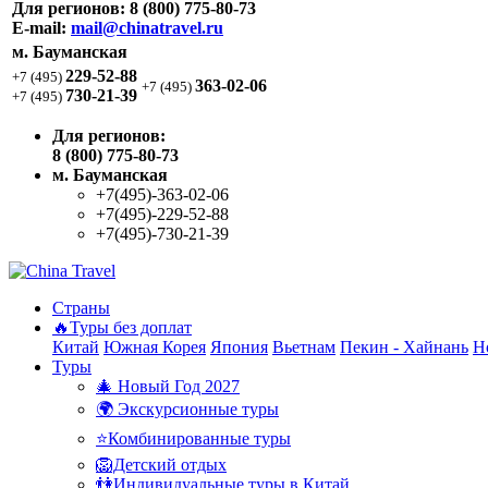
Для регионов:
8 (800) 775-80-73
E-mail:
mail@chinatravel.ru
м. Бауманская
229-52-88
+7 (495)
363-02-06
+7 (495)
730-21-39
+7 (495)
Для регионов:
8 (800) 775-80-73
м. Бауманская
+7(495)-363-02-06
+7(495)-229-52-88
+7(495)-730-21-39
Страны
🔥Туры без доплат
Китай
Южная Корея
Япония
Вьетнам
Пекин - Хайнань
Н
Туры
🎄 Новый Год 2027
🌍 Экскурсионные туры
⭐Комбинированные туры
🦁Детский отдых
👫Индивидуальные туры в Китай