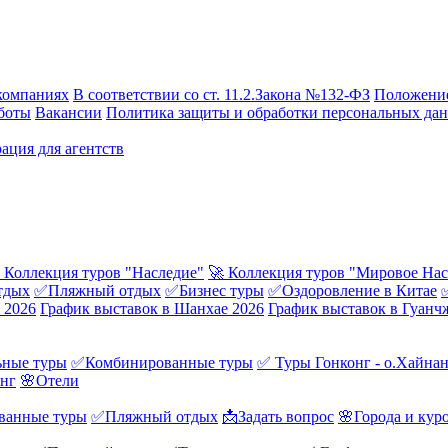
компаниях
В соответствии со ст. 11.2.Закона №132-ФЗ
Положение
боты
Вакансии
Политика защиты и обработки персональных да
ация для агентств
 Коллекция туров "Наследие"
🚀 Коллекция туров "Мировое Нас
тдых
✅Пляжный отдых
✅Бизнес туры
✅Оздоровление в Китае
 2026
График выставок в Шанхае 2026
График выставок в Гуанч
ные туры
✅Комбинированные туры
✅ Туры Гонконг - о.Хайна
онг
🌸Отели
ванные туры
✅Пляжный отдых
📩Задать вопрос
🌸Города и кур