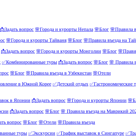
📩Задать вопрос
🌸Города и курорты Непала
🌸Блог
🌸Правила в
рос
🌸Города и курорты Тайваня
🌸Блог
🌸Правила въезда на Та
📩Задать вопрос
🌸Города и курорты Монголии
🌸Блог
🌸Прави
х
✅Комбинированные туры
📩Задать вопрос
🌸Блог
🌸 Правила 
прос
🌸Блог
🌸Правила въезда в Узбекистан
🌸Отели
овление в Южной Корее
✅Детский отдых
✅Гастрономические 
авок в Японии
📩Задать вопрос
🌸Города и курорты Японии
🌸Б
рсии
📩Задать вопрос
🌸Блог
🌸 Правила въезда на Маврикий 20
ать вопрос
🌸Блог
🌸Отели
🌸Правила въезда
ванные туры
✅Экскурсии
✅График выставок в Сингапуре
✅Тра