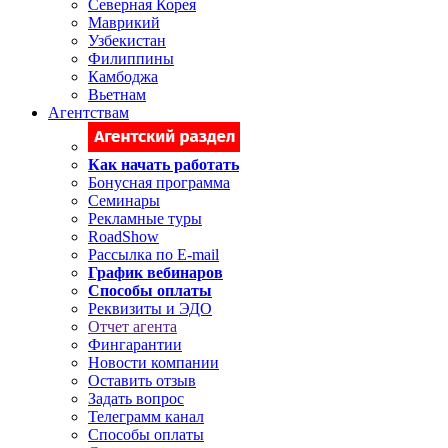
Северная Корея
Маврикий
Узбекистан
Филиппины
Камбоджа
Вьетнам
Агентствам
Как начать работать
Бонусная программа
Семинары
Рекламные туры
RoadShow
Рассылка по E-mail
График вебинаров
Способы оплаты
Реквизиты и ЭДО
Отчет агента
Фингарантии
Новости компании
Оставить отзыв
Задать вопрос
Телеграмм канал
Способы оплаты