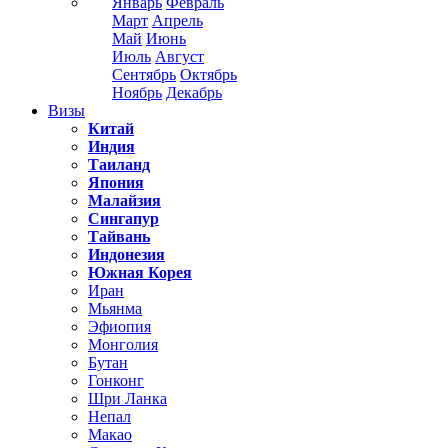
Январь
Февраль
Март
Апрель
Май
Июнь
Июль
Август
Сентябрь
Октябрь
Ноябрь
Декабрь
Визы
Китай
Индия
Таиланд
Япония
Малайзия
Сингапур
Тайвань
Индонезия
Южная Корея
Иран
Мьянма
Эфиопия
Монголия
Бутан
Гонконг
Шри Ланка
Непал
Макао