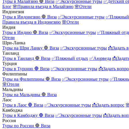
Туры в Малайзию
🛑 Виза
✅Экскурсионные туры
✅Детский о
Блог
🌸Правила въезда в Малайзию
🌸Отели
Индонезия
Туры в Индонезию
🛑 Виза
✅Экскурсионные туры
✅Пляжный
Правила въезда в Индонезию
🌸Отели
Индия
Туры в Индию
🛑 Виза
✅Экскурсионные туры
✅Пляжный отд
Отели
Шри-Ланка
Туры на Шри Ланку
🛑 Виза
✅Экскурсионные туры
📩Задать 
Таиланд
Туры в Таиланд
🛑 Виза
✅Пляжный отдых
✅Аюрведа
📩Задат
Турция
Туры в Турцию
🛑 Виза
✅Экскурсионные туры
📩Задать вопро
Филиппины
Туры на Филиппины
🛑 Виза
✅Экскурсионные туры
✅Пляжны
🌸Отели
Мальдивы
Туры на Мальдивы
🛑 Виза
Лаос
Туры в Лаос
🛑 Виза
✅Экскурсионные туры
📩Задать вопрос

Камбоджа
Туры в Камбоджу
🛑 Виза
✅Экскурсионные туры
📩Задать воп
Россия
Туры по России
🛑 Виза