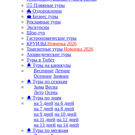
🏊‍♂ Пляжные туры
🐲 Оздоровление
💼 Бизнес туры
Рекламные туры
Экскурсии
Шоп-тур
Гастрономические туры
КРУИЗЫ.
Новинка 2026
Транзитные туры
Новинка 2026
Аюрведические туры
Туры в Тибет
🔔 Туры на каникулы
Весенние
Летние
Осенние
Зимние
🔔 Туры по сезонам
Зима
Весна
Лето
Осень
🔔 Туры по дням
на 5 дней
на 6 дней
на 7 дней
на 8 дней
на 9 дней
на 10 дней
на 11 дней
на 12 дней
на 13 дней
на 14 дней
🔔 Туры по месяцам