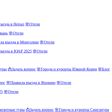
ъезда в Непал
🌸Отели
йвань
🌸Отели
ла въезда в Монголию
🌸Отели
въезда в ЮАР 2025
🌸Отели
туры
📩Задать вопрос
🌸Города и курорты Южной Кореи
🌸Блог
лог
🌸Правила въезда в Японию
🌸Отели
25
🌸Отели
нзитные туры
📩Задать вопрос
🌸Города и курорты Сингапура