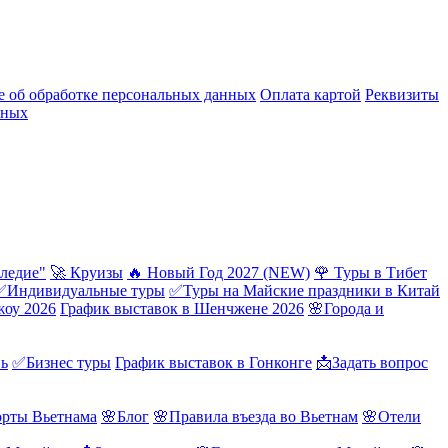
 об обработке персональных данных
Оплата картой
Реквизиты
нных
ледие"
🚀 Круизы
🔥 Новый Год 2027 (NEW)
🌹 Туры в Тибет
✅Индивидуальные туры
✅Туры на Майские праздники в Китай
жоу 2026
График выставок в Шенчжене 2026
🌸Города и
нь
✅Бизнес туры
График выставок в Гонконге
📩Задать вопрос
орты Вьетнама
🌸Блог
🌸Правила въезда во Вьетнам
🌸Отели