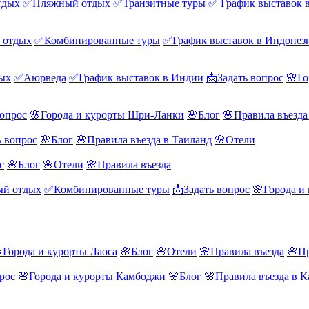
тдых
✅Пляжный отдых
✅Транзитные туры
✅ График выставок 
 отдых
✅Комбинированные туры
✅График выставок в Индонез
ых
✅Аюрведа
✅График выставок в Индии
📩Задать вопрос
🌸Го
вопрос
🌸Города и курорты Шри-Ланки
🌸Блог
🌸Правила въезд
ь вопрос
🌸Блог
🌸Правила въезда в Таиланд
🌸Отели
с
🌸Блог
🌸Отели
🌸Правила въезда
й отдых
✅Комбинированные туры
📩Задать вопрос
🌸Города и
Города и курорты Лаоса
🌸Блог
🌸Отели
🌸Правила въезда
🌸Пр
рос
🌸Города и курорты Камбоджи
🌸Блог
🌸Правила въезда в 