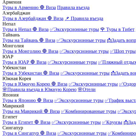
Армения
Туры в Армению
🛑 Виза
Правила въезда
Азербайджан
Туры в Азербайджан
🛑 Виза
📌 Правила въезда
Непал
Туры в Непал
🛑 Виза
✅Экскурсионные туры
🌹 Туры в Тибет
Тайвань
Туры на Тайвань
🛑 Виза
✅Экскурсионные туры
📩Задать воп
Монголия
Туры в Монголию
🛑 Виза
✅Экскурсионные туры
✅Шоп туры
ЮАР
Туры в ЮАР
🛑 Виза
✅Экскурсионные туры
✅Пляжный отды
Узбекистан
Туры в Узбекистан
🛑 Виза
✅Экскурсионные туры
📩Задать во
Южная Корея
Туры в Южную Корею
🛑 Виза
✅Экскурсионные туры
✅Оздор
🌸Правила въезда в Южную Корею
🌸Отели
Япония
Туры в Японию
🛑 Виза
✅Экскурсионные туры
✅График выст
Маврикий
Туры на Маврикий
🛑 Виза
✅Комбинированные туры
✅Экску
Египет
Туры в Египет
🛑 Виза
✅Экскурсионные туры
✅Круизы
📩Зад
Сингапур
Туры в Сингапур
🛑 Виза
✅Экскурсионные туры
✅Комбиниро