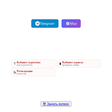
Telegram
Max
Кабинет турагента
Кабинет туриста
👔
🧳
для турагентств
проверить заявку
Регистрация
📝
агентство
💬 Задать вопрос