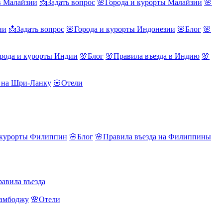
в Малайзии
📩Задать вопрос
🌸Города и курорты Малайзии
🌸
ии
📩Задать вопрос
🌸Города и курорты Индонезии
🌸Блог
🌸
рода и курорты Индии
🌸Блог
🌸Правила въезда в Индию
🌸
а на Шри-Ланку
🌸Отели
 курорты Филиппин
🌸Блог
🌸Правила въезда на Филиппины
авила въезда
Камбоджу
🌸Отели