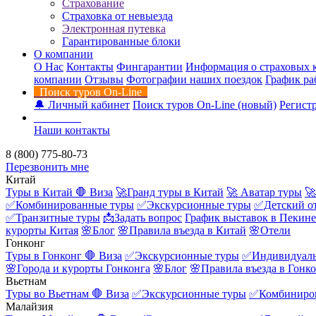
Страхование
Страховка от невыезда
Электронная путевка
Гарантированные блоки
О компании
О Нас
Контакты
Фингарантии
Информация о страховых 
компании
Отзывы
Фотографии наших поездок
График ра
Поиск туров On-Line
🔔 Личный кабинет
Поиск туров On-Line (новый)
Регистр
Контакты
Наши контакты
8 (800) 775-80-73
Перезвонить мне
Китай
Туры в Китай
🛑 Виза
🚀Гранд туры в Китай
🚀 Аватар туры
🚀
✅Комбинированные туры
✅Экскурсионные туры
✅Детский о
✅Транзитные туры
📩Задать вопрос
График выставок в Пекине
курорты Китая
🌸Блог
🌸Правила въезда в Китай
🌸Отели
Гонконг
Туры в Гонконг
🛑 Виза
✅Экскурсионные туры
✅Индивидуаль
🌸Города и курорты Гонконга
🌸Блог
🌸Правила въезда в Гонк
Вьетнам
Туры во Вьетнам
🛑 Виза
✅Экскурсионные туры
✅Комбиниро
Малайзия