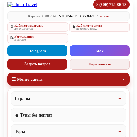
8 (800) 775-80-73
Курс на 06.08.2026:
$ 85,0567
₽ ·
€ 97,9428
₽
архив
Кабинет турагента
Кабинет туриста
👔
🧳
для турагентств
проверить заявку
Регистрация
📝
агентство
Telegram
Max
Задать вопрос
Перезвонить
☰ Меню сайта
Страны
🔥 Туры без доплат
Туры