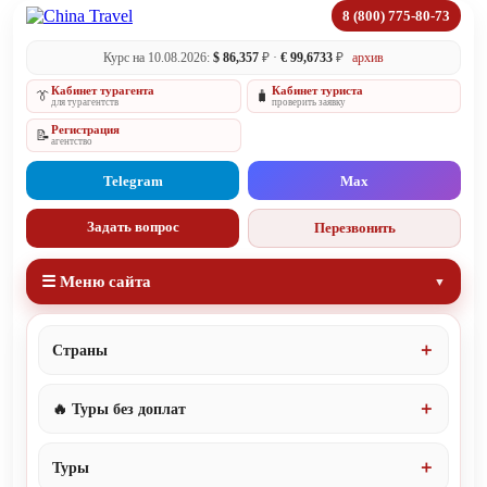
8 (800) 775-80-73
Курс на 10.08.2026:
$ 86,357
₽ ·
€ 99,6733
₽
архив
Кабинет турагента
Кабинет туриста
👔
🧳
для турагентств
проверить заявку
Регистрация
📝
агентство
Telegram
Max
Задать вопрос
Перезвонить
☰ Меню сайта
Страны
🔥 Туры без доплат
Туры