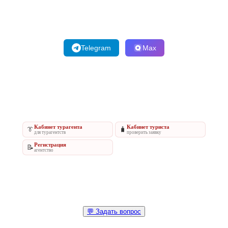
Telegram
Max
Кабинет турагента
Кабинет туриста
👔
🧳
для турагентств
проверить заявку
Регистрация
📝
агентство
💬 Задать вопрос