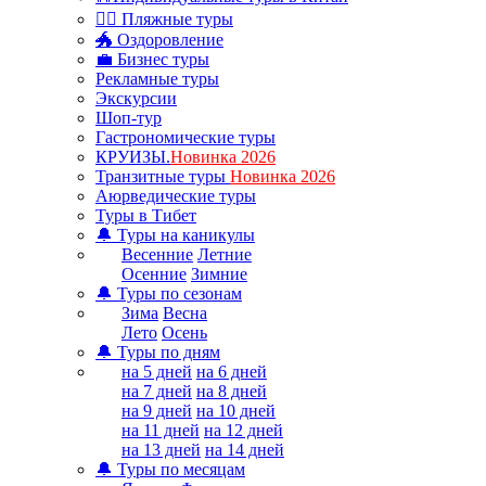
🏊‍♂ Пляжные туры
🐲 Оздоровление
💼 Бизнес туры
Рекламные туры
Экскурсии
Шоп-тур
Гастрономические туры
КРУИЗЫ.
Новинка 2026
Транзитные туры
Новинка 2026
Аюрведические туры
Туры в Тибет
🔔 Туры на каникулы
Весенние
Летние
Осенние
Зимние
🔔 Туры по сезонам
Зима
Весна
Лето
Осень
🔔 Туры по дням
на 5 дней
на 6 дней
на 7 дней
на 8 дней
на 9 дней
на 10 дней
на 11 дней
на 12 дней
на 13 дней
на 14 дней
🔔 Туры по месяцам