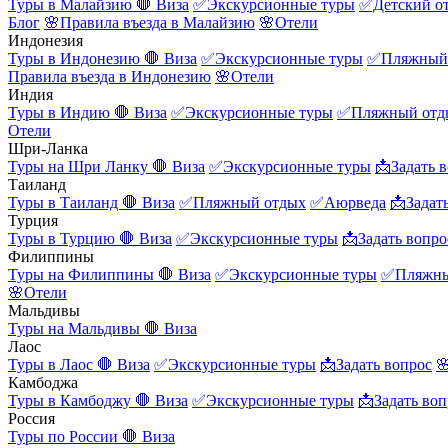
Туры в Малайзию
🛑 Виза
✅Экскурсионные туры
✅Детский о
Блог
🌸Правила въезда в Малайзию
🌸Отели
Индонезия
Туры в Индонезию
🛑 Виза
✅Экскурсионные туры
✅Пляжный
Правила въезда в Индонезию
🌸Отели
Индия
Туры в Индию
🛑 Виза
✅Экскурсионные туры
✅Пляжный отд
Отели
Шри-Ланка
Туры на Шри Ланку
🛑 Виза
✅Экскурсионные туры
📩Задать 
Таиланд
Туры в Таиланд
🛑 Виза
✅Пляжный отдых
✅Аюрведа
📩Задат
Турция
Туры в Турцию
🛑 Виза
✅Экскурсионные туры
📩Задать вопро
Филиппины
Туры на Филиппины
🛑 Виза
✅Экскурсионные туры
✅Пляжны
🌸Отели
Мальдивы
Туры на Мальдивы
🛑 Виза
Лаос
Туры в Лаос
🛑 Виза
✅Экскурсионные туры
📩Задать вопрос

Камбоджа
Туры в Камбоджу
🛑 Виза
✅Экскурсионные туры
📩Задать воп
Россия
Туры по России
🛑 Виза