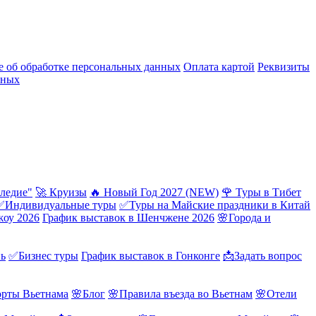
 об обработке персональных данных
Оплата картой
Реквизиты
нных
ледие"
🚀 Круизы
🔥 Новый Год 2027 (NEW)
🌹 Туры в Тибет
✅Индивидуальные туры
✅Туры на Майские праздники в Китай
жоу 2026
График выставок в Шенчжене 2026
🌸Города и
нь
✅Бизнес туры
График выставок в Гонконге
📩Задать вопрос
орты Вьетнама
🌸Блог
🌸Правила въезда во Вьетнам
🌸Отели