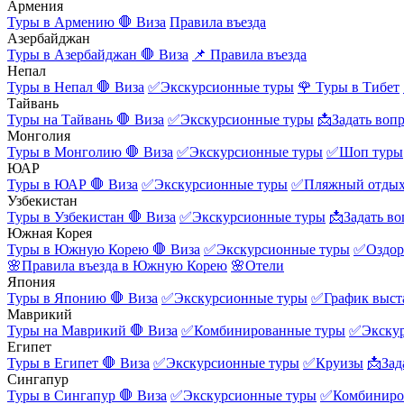
Армения
Туры в Армению
🛑 Виза
Правила въезда
Азербайджан
Туры в Азербайджан
🛑 Виза
📌 Правила въезда
Непал
Туры в Непал
🛑 Виза
✅Экскурсионные туры
🌹 Туры в Тибет
Тайвань
Туры на Тайвань
🛑 Виза
✅Экскурсионные туры
📩Задать воп
Монголия
Туры в Монголию
🛑 Виза
✅Экскурсионные туры
✅Шоп туры
ЮАР
Туры в ЮАР
🛑 Виза
✅Экскурсионные туры
✅Пляжный отды
Узбекистан
Туры в Узбекистан
🛑 Виза
✅Экскурсионные туры
📩Задать во
Южная Корея
Туры в Южную Корею
🛑 Виза
✅Экскурсионные туры
✅Оздор
🌸Правила въезда в Южную Корею
🌸Отели
Япония
Туры в Японию
🛑 Виза
✅Экскурсионные туры
✅График выст
Маврикий
Туры на Маврикий
🛑 Виза
✅Комбинированные туры
✅Экску
Египет
Туры в Египет
🛑 Виза
✅Экскурсионные туры
✅Круизы
📩Зад
Сингапур
Туры в Сингапур
🛑 Виза
✅Экскурсионные туры
✅Комбиниро