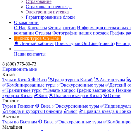
Страхование
Страховка от невыезда
Электронная путевка
Гарантированные блоки
О компании
О Нас
Контакты
Фингарантии
Информация о страховых 
компании
Отзывы
Фотографии наших поездок
График ра
Поиск туров On-Line
🔔 Личный кабинет
Поиск туров On-Line (новый)
Регистр
Контакты
Наши контакты
8 (800) 775-80-73
Перезвонить мне
Китай
Туры в Китай
🛑 Виза
🚀Гранд туры в Китай
🚀 Аватар туры
🚀
✅Комбинированные туры
✅Экскурсионные туры
✅Детский о
✅Транзитные туры
📩Задать вопрос
График выставок в Пекине
курорты Китая
🌸Блог
🌸Правила въезда в Китай
🌸Отели
Гонконг
Туры в Гонконг
🛑 Виза
✅Экскурсионные туры
✅Индивидуаль
🌸Города и курорты Гонконга
🌸Блог
🌸Правила въезда в Гонк
Вьетнам
Туры во Вьетнам
🛑 Виза
✅Экскурсионные туры
✅Комбиниро
Малайзия