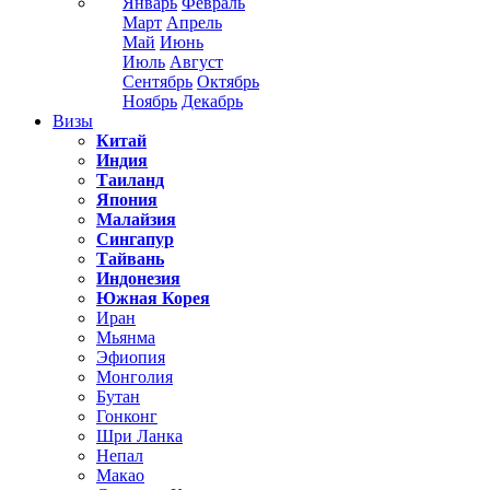
Январь
Февраль
Март
Апрель
Май
Июнь
Июль
Август
Сентябрь
Октябрь
Ноябрь
Декабрь
Визы
Китай
Индия
Таиланд
Япония
Малайзия
Сингапур
Тайвань
Индонезия
Южная Корея
Иран
Мьянма
Эфиопия
Монголия
Бутан
Гонконг
Шри Ланка
Непал
Макао