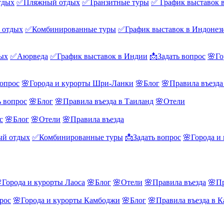
тдых
✅Пляжный отдых
✅Транзитные туры
✅ График выставок 
 отдых
✅Комбинированные туры
✅График выставок в Индонез
ых
✅Аюрведа
✅График выставок в Индии
📩Задать вопрос
🌸Го
вопрос
🌸Города и курорты Шри-Ланки
🌸Блог
🌸Правила въезд
ь вопрос
🌸Блог
🌸Правила въезда в Таиланд
🌸Отели
с
🌸Блог
🌸Отели
🌸Правила въезда
й отдых
✅Комбинированные туры
📩Задать вопрос
🌸Города и
Города и курорты Лаоса
🌸Блог
🌸Отели
🌸Правила въезда
🌸Пр
рос
🌸Города и курорты Камбоджи
🌸Блог
🌸Правила въезда в 