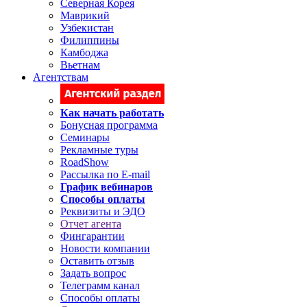
Северная Корея
Маврикий
Узбекистан
Филиппины
Камбоджа
Вьетнам
Агентствам
Как начать работать
Бонусная программа
Семинары
Рекламные туры
RoadShow
Рассылка по E-mail
График вебинаров
Способы оплаты
Реквизиты и ЭДО
Отчет агента
Фингарантии
Новости компании
Оставить отзыв
Задать вопрос
Телеграмм канал
Способы оплаты