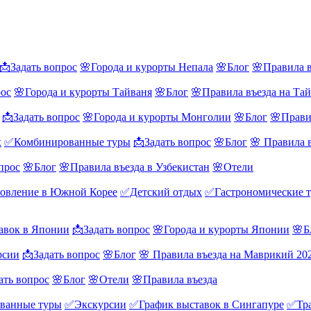
📩Задать вопрос
🌸Города и курорты Непала
🌸Блог
🌸Правила в
рос
🌸Города и курорты Тайваня
🌸Блог
🌸Правила въезда на Та
📩Задать вопрос
🌸Города и курорты Монголии
🌸Блог
🌸Прави
х
✅Комбинированные туры
📩Задать вопрос
🌸Блог
🌸 Правила 
прос
🌸Блог
🌸Правила въезда в Узбекистан
🌸Отели
овление в Южной Корее
✅Детский отдых
✅Гастрономические 
авок в Японии
📩Задать вопрос
🌸Города и курорты Японии
🌸Б
рсии
📩Задать вопрос
🌸Блог
🌸 Правила въезда на Маврикий 20
ать вопрос
🌸Блог
🌸Отели
🌸Правила въезда
ванные туры
✅Экскурсии
✅График выставок в Сингапуре
✅Тра