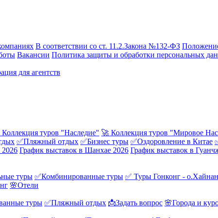
компаниях
В соответствии со ст. 11.2.Закона №132-ФЗ
Положение
боты
Вакансии
Политика защиты и обработки персональных да
ация для агентств
 Коллекция туров "Наследие"
🚀 Коллекция туров "Мировое Нас
тдых
✅Пляжный отдых
✅Бизнес туры
✅Оздоровление в Китае
 2026
График выставок в Шанхае 2026
График выставок в Гуанч
ные туры
✅Комбинированные туры
✅ Туры Гонконг - о.Хайна
онг
🌸Отели
ванные туры
✅Пляжный отдых
📩Задать вопрос
🌸Города и кур