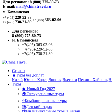
Для регионов:
8 (800) 775-80-73
E-mail:
mail@chinatravel.ru
м. Бауманская
229-52-88
+7 (495)
363-02-06
+7 (495)
730-21-39
+7 (495)
Для регионов:
8 (800) 775-80-73
м. Бауманская
+7(495)-363-02-06
+7(495)-229-52-88
+7(495)-730-21-39
Страны
🔥Туры без доплат
Китай
Южная Корея
Япония
Вьетнам
Пекин - Хайнань
Н
Туры
🎄 Новый Год 2027
🌍 Экскурсионные туры
⭐Комбинированные туры
🦁Детский отдых
👫Индивидуальные туры в Китай