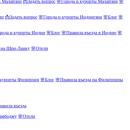
в Малайзии
📩Задать вопрос
🌸Города и курорты Малайзии
🌸
ии
📩Задать вопрос
🌸Города и курорты Индонезии
🌸Блог
🌸
рода и курорты Индии
🌸Блог
🌸Правила въезда в Индию
🌸
а на Шри-Ланку
🌸Отели
 курорты Филиппин
🌸Блог
🌸Правила въезда на Филиппины
авила въезда
Камбоджу
🌸Отели