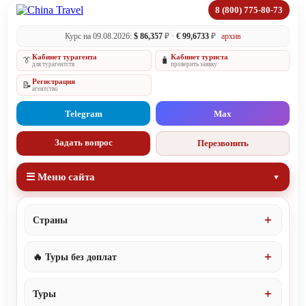
8 (800) 775-80-73
Курс на 09.08.2026:
$ 86,357
₽ ·
€ 99,6733
₽
архив
Кабинет турагента
Кабинет туриста
👔
🧳
для турагентств
проверить заявку
Регистрация
📝
агентство
Telegram
Max
Задать вопрос
Перезвонить
☰ Меню сайта
Страны
🔥 Туры без доплат
Туры