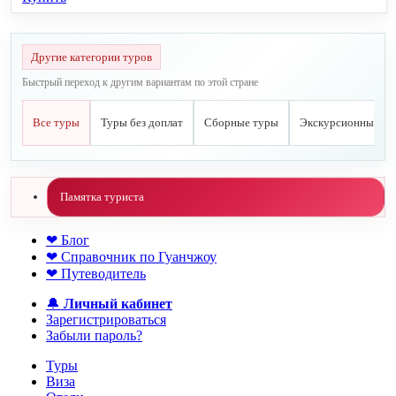
Другие категории туров
Быстрый переход к другим вариантам по этой стране
Все туры
Туры без доплат
Сборные туры
Экскурсионные ту
Памятка туриста
❤ Блог
❤ Справочник по Гуанчжоу
❤ Путеводитель
🔔
Личный кабинет
Зарегистрироваться
Забыли пароль?
Туры
Виза