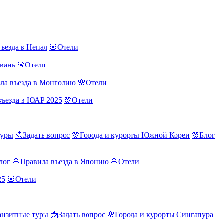
ъезда в Непал
🌸Отели
йвань
🌸Отели
ла въезда в Монголию
🌸Отели
въезда в ЮАР 2025
🌸Отели
туры
📩Задать вопрос
🌸Города и курорты Южной Кореи
🌸Блог
лог
🌸Правила въезда в Японию
🌸Отели
25
🌸Отели
нзитные туры
📩Задать вопрос
🌸Города и курорты Сингапура