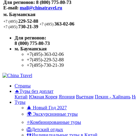
Для регионов:
8 (800) 775-80-73
E-mail:
mail@chinatravel.ru
м. Бауманская
229-52-88
+7 (495)
363-02-06
+7 (495)
730-21-39
+7 (495)
Для регионов:
8 (800) 775-80-73
м. Бауманская
+7(495)-363-02-06
+7(495)-229-52-88
+7(495)-730-21-39
Страны
🔥Туры без доплат
Китай
Южная Корея
Япония
Вьетнам
Пекин - Хайнань
Н
Туры
🎄 Новый Год 2027
🌍 Экскурсионные туры
⭐Комбинированные туры
🦁Детский отдых
👫Индивидуальные туры в Китай