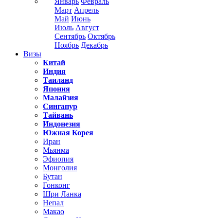
Январь
Февраль
Март
Апрель
Май
Июнь
Июль
Август
Сентябрь
Октябрь
Ноябрь
Декабрь
Визы
Китай
Индия
Таиланд
Япония
Малайзия
Сингапур
Тайвань
Индонезия
Южная Корея
Иран
Мьянма
Эфиопия
Монголия
Бутан
Гонконг
Шри Ланка
Непал
Макао