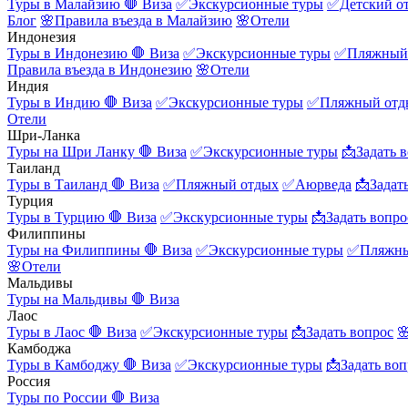
Туры в Малайзию
🛑 Виза
✅Экскурсионные туры
✅Детский о
Блог
🌸Правила въезда в Малайзию
🌸Отели
Индонезия
Туры в Индонезию
🛑 Виза
✅Экскурсионные туры
✅Пляжный
Правила въезда в Индонезию
🌸Отели
Индия
Туры в Индию
🛑 Виза
✅Экскурсионные туры
✅Пляжный отд
Отели
Шри-Ланка
Туры на Шри Ланку
🛑 Виза
✅Экскурсионные туры
📩Задать 
Таиланд
Туры в Таиланд
🛑 Виза
✅Пляжный отдых
✅Аюрведа
📩Задат
Турция
Туры в Турцию
🛑 Виза
✅Экскурсионные туры
📩Задать вопро
Филиппины
Туры на Филиппины
🛑 Виза
✅Экскурсионные туры
✅Пляжны
🌸Отели
Мальдивы
Туры на Мальдивы
🛑 Виза
Лаос
Туры в Лаос
🛑 Виза
✅Экскурсионные туры
📩Задать вопрос

Камбоджа
Туры в Камбоджу
🛑 Виза
✅Экскурсионные туры
📩Задать воп
Россия
Туры по России
🛑 Виза