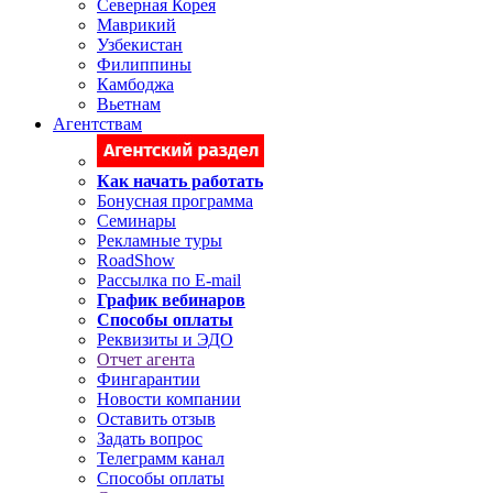
Северная Корея
Маврикий
Узбекистан
Филиппины
Камбоджа
Вьетнам
Агентствам
Как начать работать
Бонусная программа
Семинары
Рекламные туры
RoadShow
Рассылка по E-mail
График вебинаров
Способы оплаты
Реквизиты и ЭДО
Отчет агента
Фингарантии
Новости компании
Оставить отзыв
Задать вопрос
Телеграмм канал
Способы оплаты