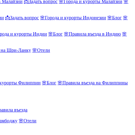
в Малайзии
📩Задать вопрос
🌸Города и курорты Малайзии
🌸
ии
📩Задать вопрос
🌸Города и курорты Индонезии
🌸Блог
🌸
рода и курорты Индии
🌸Блог
🌸Правила въезда в Индию
🌸
а на Шри-Ланку
🌸Отели
 курорты Филиппин
🌸Блог
🌸Правила въезда на Филиппины
авила въезда
Камбоджу
🌸Отели