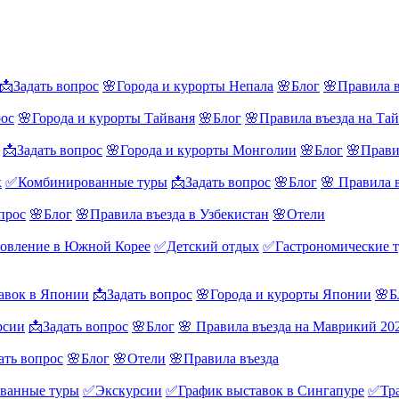
📩Задать вопрос
🌸Города и курорты Непала
🌸Блог
🌸Правила в
рос
🌸Города и курорты Тайваня
🌸Блог
🌸Правила въезда на Та
📩Задать вопрос
🌸Города и курорты Монголии
🌸Блог
🌸Прави
х
✅Комбинированные туры
📩Задать вопрос
🌸Блог
🌸 Правила 
прос
🌸Блог
🌸Правила въезда в Узбекистан
🌸Отели
овление в Южной Корее
✅Детский отдых
✅Гастрономические 
авок в Японии
📩Задать вопрос
🌸Города и курорты Японии
🌸Б
рсии
📩Задать вопрос
🌸Блог
🌸 Правила въезда на Маврикий 20
ать вопрос
🌸Блог
🌸Отели
🌸Правила въезда
ванные туры
✅Экскурсии
✅График выставок в Сингапуре
✅Тра