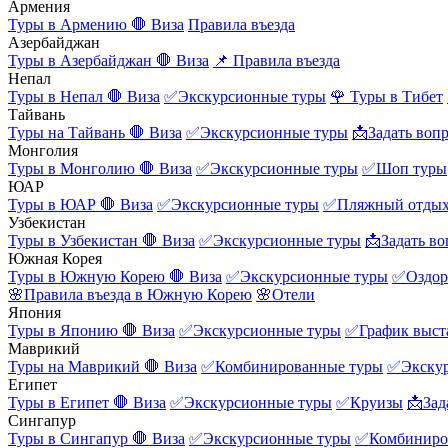
Армения
Туры в Армению
🛑 Виза
Правила въезда
Азербайджан
Туры в Азербайджан
🛑 Виза
📌 Правила въезда
Непал
Туры в Непал
🛑 Виза
✅Экскурсионные туры
🌹 Туры в Тибет
Тайвань
Туры на Тайвань
🛑 Виза
✅Экскурсионные туры
📩Задать воп
Монголия
Туры в Монголию
🛑 Виза
✅Экскурсионные туры
✅Шоп туры
ЮАР
Туры в ЮАР
🛑 Виза
✅Экскурсионные туры
✅Пляжный отды
Узбекистан
Туры в Узбекистан
🛑 Виза
✅Экскурсионные туры
📩Задать во
Южная Корея
Туры в Южную Корею
🛑 Виза
✅Экскурсионные туры
✅Оздор
🌸Правила въезда в Южную Корею
🌸Отели
Япония
Туры в Японию
🛑 Виза
✅Экскурсионные туры
✅График выст
Маврикий
Туры на Маврикий
🛑 Виза
✅Комбинированные туры
✅Экску
Египет
Туры в Египет
🛑 Виза
✅Экскурсионные туры
✅Круизы
📩Зад
Сингапур
Туры в Сингапур
🛑 Виза
✅Экскурсионные туры
✅Комбиниро