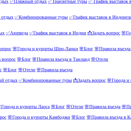
тдых
✅Пляжный отдых
✅Транзитные туры
✅ График выставок 
 отдых
✅Комбинированные туры
✅График выставок в Индонез
ых
✅Аюрведа
✅График выставок в Индии
📩Задать вопрос
🌸Го
вопрос
🌸Города и курорты Шри-Ланки
🌸Блог
🌸Правила въезд
ь вопрос
🌸Блог
🌸Правила въезда в Таиланд
🌸Отели
с
🌸Блог
🌸Отели
🌸Правила въезда
й отдых
✅Комбинированные туры
📩Задать вопрос
🌸Города и
Города и курорты Лаоса
🌸Блог
🌸Отели
🌸Правила въезда
🌸Пр
рос
🌸Города и курорты Камбоджи
🌸Блог
🌸Правила въезда в 