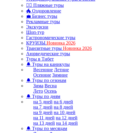
🏊‍♂ Пляжные туры
🐲 Оздоровление
💼 Бизнес туры
Рекламные туры
Экскурсии
Шоп-тур
Гастрономические туры
КРУИЗЫ.
Новинка 2026
Транзитные туры
Новинка 2026
Аюрведические туры
Туры в Тибет
🔔 Туры на каникулы
Весенние
Летние
Осенние
Зимние
🔔 Туры по сезонам
Зима
Весна
Лето
Осень
🔔 Туры по дням
на 5 дней
на 6 дней
на 7 дней
на 8 дней
на 9 дней
на 10 дней
на 11 дней
на 12 дней
на 13 дней
на 14 дней
🔔 Туры по месяцам