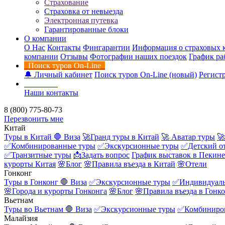
Страхование
Страховка от невыезда
Электронная путевка
Гарантированные блоки
О компании
О Нас
Контакты
Фингарантии
Информация о страховых 
компании
Отзывы
Фотографии наших поездок
График ра
Поиск туров On-Line
🔔 Личный кабинет
Поиск туров On-Line (новый)
Регистр
Контакты
Наши контакты
8 (800) 775-80-73
Перезвонить мне
Китай
Туры в Китай
🛑 Виза
🚀Гранд туры в Китай
🚀 Аватар туры
🚀
✅Комбинированные туры
✅Экскурсионные туры
✅Детский о
✅Транзитные туры
📩Задать вопрос
График выставок в Пекине
курорты Китая
🌸Блог
🌸Правила въезда в Китай
🌸Отели
Гонконг
Туры в Гонконг
🛑 Виза
✅Экскурсионные туры
✅Индивидуаль
🌸Города и курорты Гонконга
🌸Блог
🌸Правила въезда в Гонк
Вьетнам
Туры во Вьетнам
🛑 Виза
✅Экскурсионные туры
✅Комбиниро
Малайзия