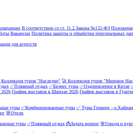
компаниях
В соответствии со ст. 11.2.Закона №132-ФЗ
Положение
боты
Вакансии
Политика защиты и обработки персональных да
ация для агентств
 Коллекция туров "Наследие"
🚀 Коллекция туров "Мировое Нас
тдых
✅Пляжный отдых
✅Бизнес туры
✅Оздоровление в Китае
 2026
График выставок в Шанхае 2026
График выставок в Гуанч
ные туры
✅Комбинированные туры
✅ Туры Гонконг - о.Хайна
онг
🌸Отели
ванные туры
✅Пляжный отдых
📩Задать вопрос
🌸Города и кур