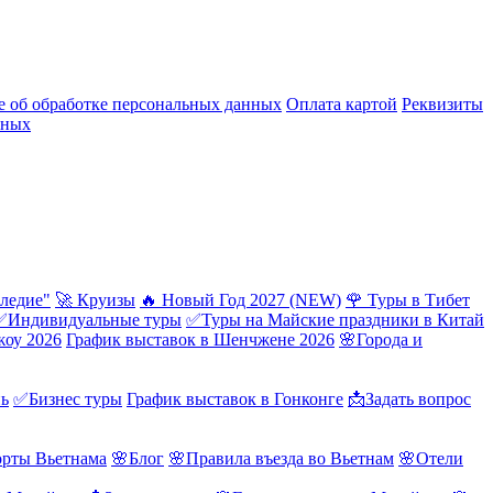
 об обработке персональных данных
Оплата картой
Реквизиты
нных
ледие"
🚀 Круизы
🔥 Новый Год 2027 (NEW)
🌹 Туры в Тибет
✅Индивидуальные туры
✅Туры на Майские праздники в Китай
жоу 2026
График выставок в Шенчжене 2026
🌸Города и
нь
✅Бизнес туры
График выставок в Гонконге
📩Задать вопрос
орты Вьетнама
🌸Блог
🌸Правила въезда во Вьетнам
🌸Отели