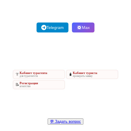
Telegram
Max
Кабинет турагента
Кабинет туриста
👔
🧳
для турагентств
проверить заявку
Регистрация
📝
агентство
💬 Задать вопрос