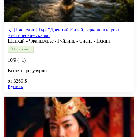
🦁 [Наследие] Тур: "Древний Китай, зеркальные реки,
мистические скалы"
Шанхай - Чжанцзяцзе - Гуйлинь - Сиань - Пекин
✈
✈
блок мест
10/9 (+1)
Вылеты регулярно
от
3260 $
Купить