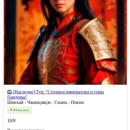
🦁 [Наследие] Тур: "Cтолица императора и горы
Пандоры"
Шанхай - Чжанцзяцзе - Сиань - Пекин
✈
✈
блок мест
10/9