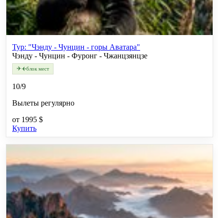
Тур: "Чэнду - Чунцин - горы Аватара"
Чэнду - Чунцин - Фуронг - Чжанцзянцзе
✈
✈
блок мест
10/9
Вылеты регулярно
от
1995 $
Купить