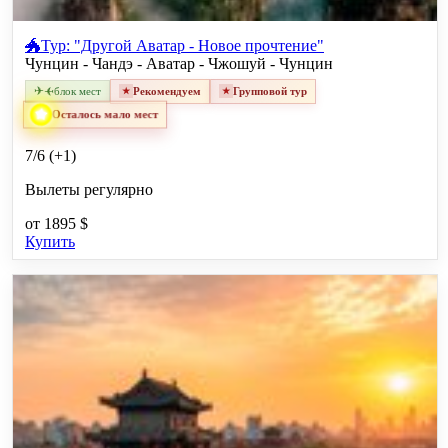
🐲Тур: "Другой Аватар - Новое прочтение"
Чунцин - Чандэ - Аватар - Чжошуй - Чунцин
✈
✈
блок мест
Рекомендуем
Групповой тур
Осталось мало мест
7/6 (+1)
Вылеты регулярно
от
1895 $
Купить