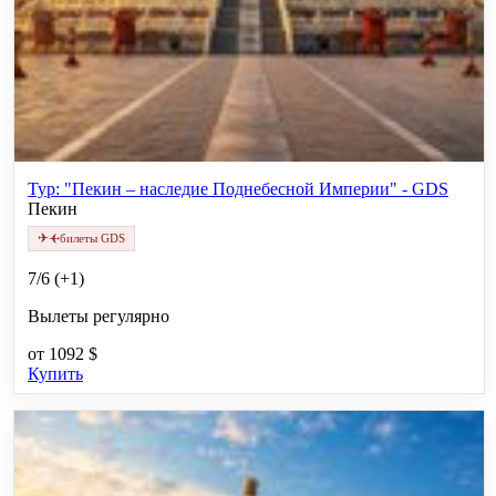
Тур: "Пекин – наследие Поднебесной Империи" - GDS
Пекин
✈
✈
билеты GDS
7/6 (+1)
Вылеты регулярно
от
1092 $
Купить