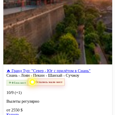
🔥 Гранд Тур: "Север - Юг с прилётом в Сиань"
Сиань - Лоян - Пекин - Шанхай - Сучжоу
Осталось мало мест
✈
✈
блок мест
10/9 (+1)
Вылеты регулярно
от
2550 $
Купить