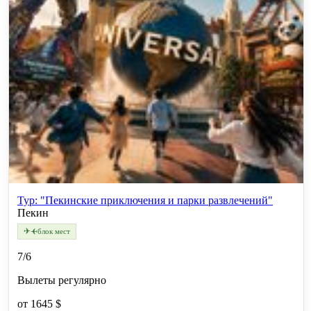
Тур: "Пекинские приключения и парки развлечений"
Пекин
✈
✈
блок мест
7/6
Вылеты регулярно
от
1645 $