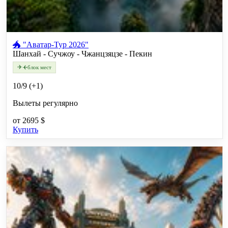
🐲 "Аватар-Тур 2026"
Шанхай - Сучжоу - Чжанцзяцзе - Пекин
✈
✈
блок мест
10/9 (+1)
Вылеты регулярно
от
2695 $
Купить