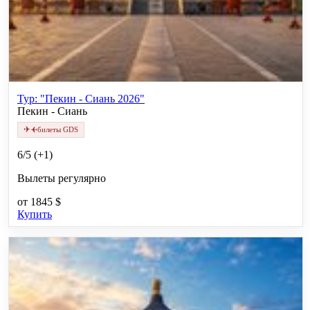
Тур: "Пекин - Сиань 2026"
Пекин - Сиань
✈
✈
билеты GDS
6/5 (+1)
Вылеты регулярно
от
1845 $
Купить