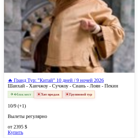
🔥 Гранд Тур: "Китай" 10 дней / 9 ночей 2026
Шанхай - Ханчжоу - Сучжоу - Сиань - Лоян - Пекин
✈
✈
блок мест
Хит продаж
Групповой тур
10/9 (+1)
Вылеты регулярно
от
2395 $
Купить