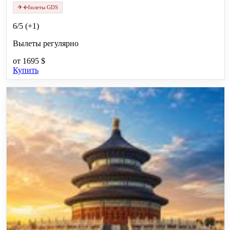
✈
✈
билеты GDS
6/5 (+1)
Вылеты регулярно
от
1695 $
Купить