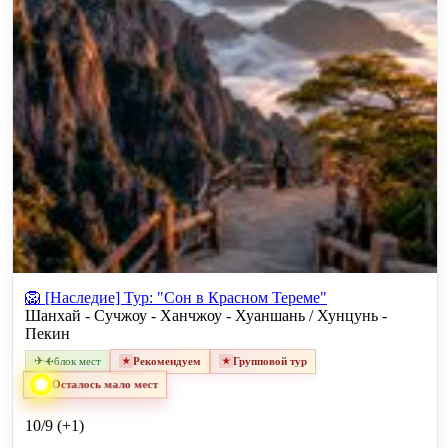
🦁 [Наследие] Тур: "Сон в Красном Тереме"
Шанхай - Сучжоу - Ханчжоу - Хуаншань / Хунцунь -
Пекин
✈
✈
блок мест
Рекомендуем
Групповой тур
Осталось мало мест
10/9 (+1)