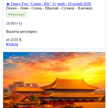
🔥 Гранд Тур: "Север - Юг" 11 дней / 10 ночей 2026
Пекин - Лоян - Сиань - Шанхай - Сучжоу - Ханчжоу
✈
✈
блок мест
11/10 (+1)
Вылеты регулярно
от
2535 $
Купить