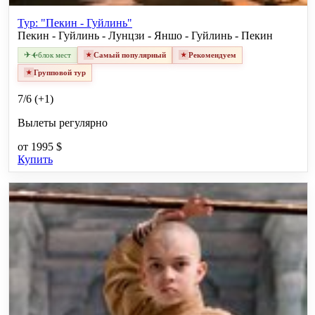
Тур: "Пекин - Гуйлинь"
Пекин - Гуйлинь - Лунцзи - Яншо - Гуйлинь - Пекин
✈
✈
блок мест
Самый популярный
Рекомендуем
Групповой тур
7/6 (+1)
Вылеты регулярно
от
1995 $
Купить