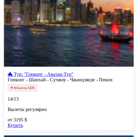
🐲 Тур: "Гонконг - Аватар-Тур"
Гонконг - Шанхай - Сучжоу - Чжанцзяцзе - Пекин
✈
✈
билеты GDS
14/13
Вылеты регулярно
от
3195 $
Купить