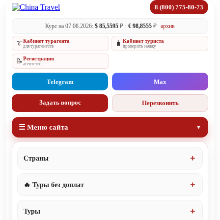
8 (800) 775-80-73
Курс на 07.08.2026:
$ 85,5595
₽ ·
€ 98,8555
₽
архив
Кабинет турагента
Кабинет туриста
👔
🧳
для турагентств
проверить заявку
Регистрация
📝
агентство
Telegram
Max
Задать вопрос
Перезвонить
☰ Меню сайта
Страны
🔥 Туры без доплат
Туры