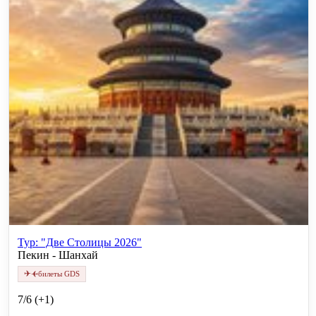
Тур: "Две Столицы 2026"
Пекин - Шанхай
✈
✈
билеты GDS
7/6 (+1)