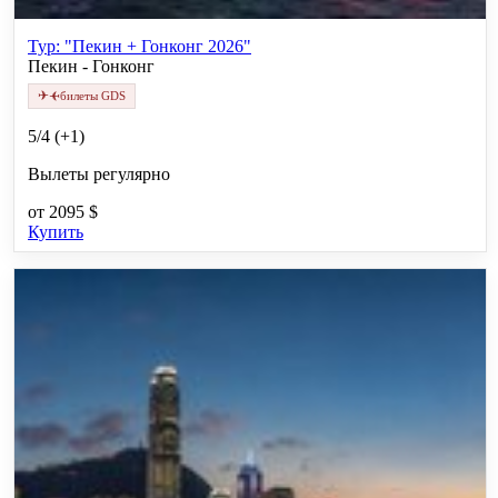
Тур: "Пекин + Гонконг 2026"
Пекин - Гонконг
✈
✈
билеты GDS
5/4 (+1)
Вылеты регулярно
от
2095 $
Купить