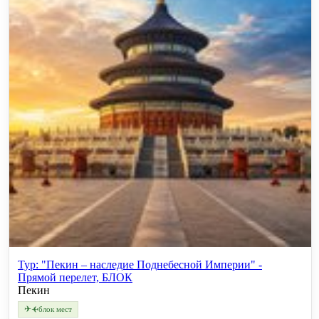
Тур: "Пекин – наследие Поднебесной Империи" -
Прямой перелет, БЛОК
Пекин
✈
✈
блок мест