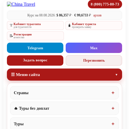
8 (800) 775-80-73
Курс на 08.08.2026:
$ 86,357
₽ ·
€ 99,6733
₽
архив
Кабинет турагента
Кабинет туриста
👔
🧳
для турагентств
проверить заявку
Регистрация
📝
агентство
Telegram
Max
Задать вопрос
Перезвонить
☰ Меню сайта
Страны
🔥 Туры без доплат
Туры