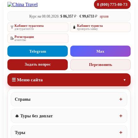
8 (800) 775-80-73
Курс на 08.08.2026:
$ 86,357
₽ ·
€ 99,6733
₽
архив
Кабинет турагента
Кабинет туриста
👔
🧳
для турагентств
проверить заявку
Регистрация
📝
агентство
Telegram
Max
Задать вопрос
Перезвонить
☰ Меню сайта
Страны
🔥 Туры без доплат
Туры