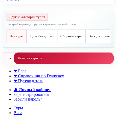
Другие категории туров
Быстрый переход к другим вариантам по этой стране
Все туры
Туры без доплат
Сборные туры
Экскурсионные ту
Памятка туриста
❤ Блог
❤ Справочник по Гуанчжоу
❤ Путеводитель
🔔
Личный кабинет
Зарегистрироваться
Забыли пароль?
Туры
Виза