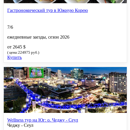
Гастрономический тур в Южную Корею
7/6
ежедневные заезды, сезон 2026
от 2645 $
( цена:224975 руб.)
Купить
Wellness тур на Юг: о. Чеджу - Сеул
Чеджу - Сеул