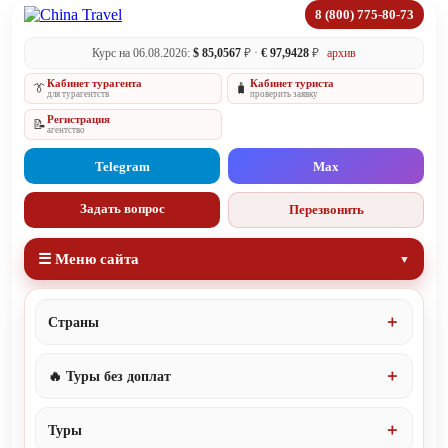
8 (800) 775-80-73
Курс на 06.08.2026:
$ 85,0567
₽ ·
€ 97,9428
₽
архив
Кабинет турагента
Кабинет туриста
👔
🧳
для турагентств
проверить заявку
Регистрация
📝
агентство
Telegram
Max
Задать вопрос
Перезвонить
☰ Меню сайта
Страны
🔥 Туры без доплат
Туры