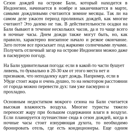
Сезон дождей на острове Бали, который находится в
Индонезии, начинается в ноябре и заканчивается в марте,
самыми дождливыми считаются зимние месяцы. Так ли на
самом деле ужасен период проливных дождей, как многие
считают? Это далеко не так. В действительности осадки на
Бали бывают в течение нескольких часов, да и то чаще всего
в ночные часы. Днем дожди также могут быть, но, как
правило, характерно внезапное начало и резкое окончание.
Зато потом все просыхает под жаркими солнечными лучами.
Получить отличный загар на острове Индонезии можно даже
в пасмурную погоду.
На Бали удивительная погода: если в какой-то части бушует
ливень, то буквально в 20-30 км от этого места нет и
признаков, что неподалеку идет дождь. Например, если в
Убуде стоит жара и очень душно, то на некотором расстоянии
от города можно перевести дух: там уже пасмурно и
прохладно.
Основным недостатком мокрого сезона на Бали считается
высокая влажность воздуха. Многие туристы тяжело
переносят жару при большом содержании влаги в воздухе.
Если планируется путешествие сюда в сезон дождей, когда в
ночные часы стоит изнуряющая духота, то необходимо
бронировать отель, где есть кондиционеры. Еще одним