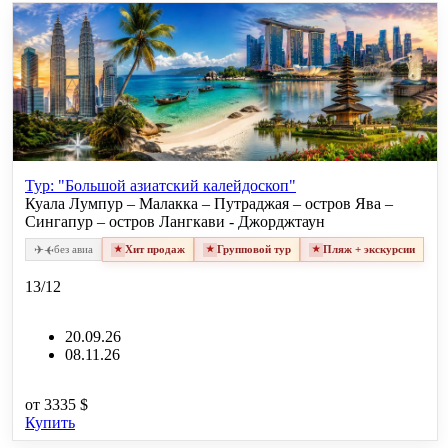
Тур: "Большой азиатский калейдоскоп"
Куала Лумпур – Малакка – Путраджая – остров Ява –
Сингапур – остров Лангкави - Джорджтаун
✈
✈
без авиа
Хит продаж
Групповой тур
Пляж + экскурсии
13/12
20.09.26
08.11.26
от
3335 $
Купить