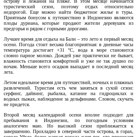
острову и лежания на пляже. В этом месяце начинается
туристический сезон, поэтому отдых относительно
недорогой. Еще можно найти бюджетное жилье и туры.
Приятным бонусом к путешествию в Индонезию являются
плоды дуриана, которые продают жители деревушек из
предгорья и рядом с горными дорогами.
Лучшее время для отдыха на Бали – это лето и первый месяц
осени. Погода стоит весьма благоприятная: в дневные часы
температура достигает +31 °С, вода в море становится
словно парное молоко. Дождей уже практически не бывает,
влажность становится комфортной и уже не так душно по
ночам. Меньше всего осадков выпадает в последний месяц
лета.
Летом идеальное время для путешествий, ночных и пляжных
развлечений. Туристам есть чем заняться в сухой сезон:
серфинг, дайвинг, рыбалка, катание на гидроциклах и
водных лыжах, наблюдение за дельфинами. Словом, скучать
не придется.
Второй месяц календарной осени вполне подходит для
пребывания в Индонезии, по погодным условиям
аналогичен маю. Но высокий сезон приближается к
завершению. Прохладно в северной части острова, в горах,
городе Убуде, более жаркая погода ждет тех, кто приезжает