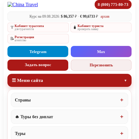
8 (800) 775-80-73
Курс на 09.08.2026:
$ 86,357
₽ ·
€ 99,6733
₽
архив
Кабинет турагента
Кабинет туриста
👔
🧳
для турагентств
проверить заявку
Регистрация
📝
агентство
Telegram
Max
Задать вопрос
Перезвонить
☰ Меню сайта
Страны
🔥 Туры без доплат
Туры