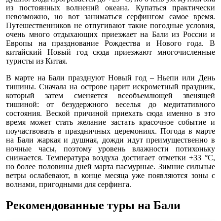
из постоянных волнений океана. Купаться практически
невозможно, но вот заниматься серфингом самое время.
Путешественников не отпугивают такие погодные условия,
очень много отдыхающих приезжает на Бали из России и
Европы на празднование Рождества и Нового года. В
китайский Новый год сюда приезжают многочисленные
туристы из Китая.
В марте на Бали празднуют Новый год – Ньепи или День
тишины. Сначала на острове царит искрометный праздник,
который затем сменяется всеобъемлющей звенящей
тишиной: от безудержного веселья до медитативного
состояния. Веской причиной приехать сюда именно в это
время может стать желание застать красочное событие и
поучаствовать в праздничных церемониях. Погода в марте
на Бали жаркая и душная, дожди идут преимущественно в
ночные часы, поэтому уровень влажности потихоньку
снижается. Температура воздуха достигает отметки +33 °С,
но более половины дней марта пасмурные. Зимние сильные
ветры ослабевают, в конце месяца уже появляются зоны с
волнами, пригодными для серфинга.
Рекомендованные туры на Бали