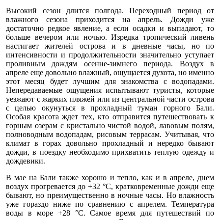
Высокий сезон длится полгода. Переходный период от
влажного сезона приходится на апрель. Дожди уже
достаточно редкое явление, а если осадки и выпадают, то
больше вечером или ночью. Изредка тропический ливень
настигает жителей острова и в дневные часы, но по
интенсивности и продолжительности значительно уступает
проливным дождям осенне-зимнего периода. Воздух в
апреле еще довольно влажный, ощущается духота, но именно
этот месяц будет лучшим для знакомства с водопадами.
Непередаваемые ощущения испытывают туристы, которые
уезжают с жарких пляжей или из центральной части острова
с целью окунуться в прохладный туман горного Бали.
Особая красота ждет тех, кто отправится путешествовать к
горным озерам с кристально чистой водой, лавовым полям,
полноводным водопадам, рисовым террасам. Учитывая, что
климат в горах довольно прохладный и нередко бывают
дожди, в поездку необходимо прихватить теплую одежду и
дождевики.
В мае на Бали также хорошо и тепло, как и в апреле, днем
воздух прогревается до +32 °С, кратковременные дожди еще
бывают, но преимущественно в ночные часы. Но влажность
уже гораздо ниже по сравнению с апрелем. Температура
воды в море +28 °С. Самое время для путешествий по