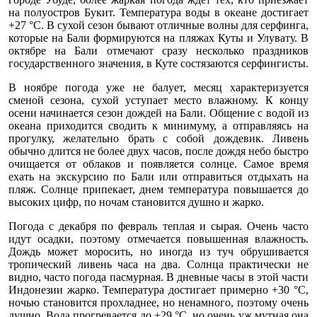
на полуостров Букит. Температура воды в океане достигает
+27 °С. В сухой сезон бывают отличные волны для серфинга,
которые на Бали формируются на пляжах Куты и Улувату. В
октябре на Бали отмечают сразу несколько праздников
государственного значения, в Куте состязаются серфингисты.
В ноябре погода уже не балует, месяц характеризуется
сменой сезона, сухой уступает место влажному. К концу
осени начинается сезон дождей на Бали. Общение с водой из
океана приходится сводить к минимуму, а отправляясь на
прогулку, желательно брать с собой дождевик. Ливень
обычно длится не более двух часов, после дождя небо быстро
очищается от облаков и появляется солнце. Самое время
ехать на экскурсию по Бали или отправиться отдыхать на
пляж. Солнце припекает, днем температура повышается до
высоких цифр, по ночам становится душно и жарко.
Погода с декабря по февраль теплая и сырая. Очень часто
идут осадки, поэтому отмечается повышенная влажность.
Дождь может моросить, но иногда из туч обрушивается
тропический ливень часа на два. Солнца практически не
видно, часто погода пасмурная. В дневные часы в этой части
Индонезии жарко. Температура достигает примерно +30 °С,
ночью становится прохладнее, но ненамного, поэтому очень
душно. Вода прогревается до +29 °С, но очень уж мутная она