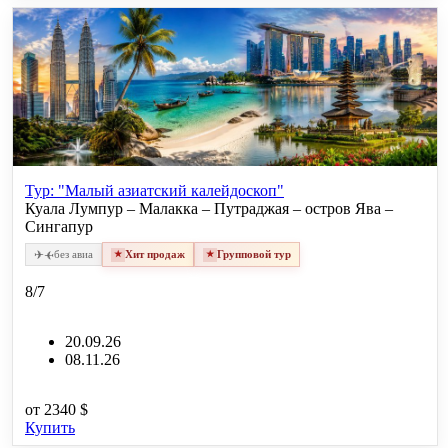
Тур: "Малый азиатский калейдоскоп"
Куала Лумпур – Малакка – Путраджая – остров Ява –
Сингапур
✈
✈
без авиа
Хит продаж
Групповой тур
8/7
20.09.26
08.11.26
от
2340 $
Купить