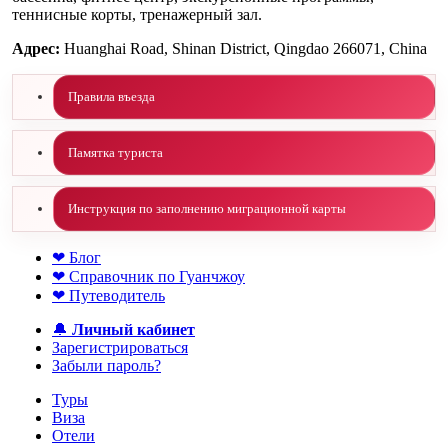
теннисные корты, тренажерный зал.
Адрес:
Huanghai Road, Shinan District, Qingdao 266071, China
Правила въезда
Памятка туриста
Инструкция по заполнению миграционной карты
❤ Блог
❤ Справочник по Гуанчжоу
❤ Путеводитель
🔔
Личный кабинет
Зарегистрироваться
Забыли пароль?
Туры
Виза
Отели