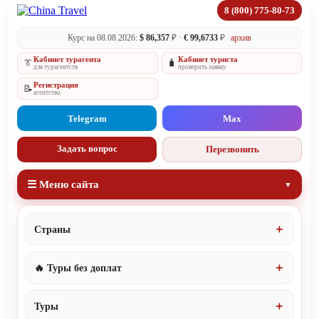
8 (800) 775-80-73
Курс на 08.08.2026:
$ 86,357
₽ ·
€ 99,6733
₽
архив
Кабинет турагента
Кабинет туриста
👔
🧳
для турагентств
проверить заявку
Регистрация
📝
агентство
Telegram
Max
Задать вопрос
Перезвонить
☰ Меню сайта
Страны
🔥 Туры без доплат
Туры