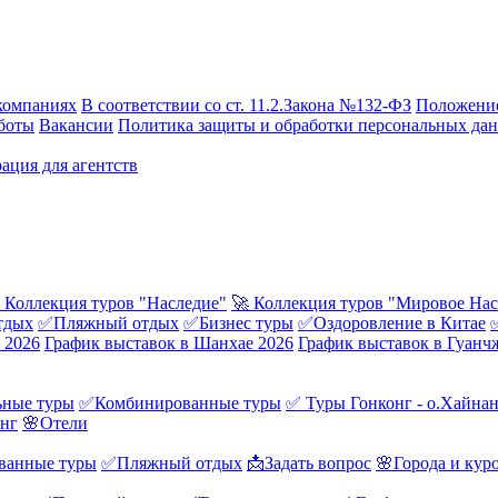
компаниях
В соответствии со ст. 11.2.Закона №132-ФЗ
Положение
боты
Вакансии
Политика защиты и обработки персональных да
ация для агентств
 Коллекция туров "Наследие"
🚀 Коллекция туров "Мировое Нас
тдых
✅Пляжный отдых
✅Бизнес туры
✅Оздоровление в Китае
 2026
График выставок в Шанхае 2026
График выставок в Гуанч
ные туры
✅Комбинированные туры
✅ Туры Гонконг - о.Хайна
онг
🌸Отели
ванные туры
✅Пляжный отдых
📩Задать вопрос
🌸Города и кур