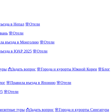
ъезда в Непал
🌸Отели
йвань
🌸Отели
ла въезда в Монголию
🌸Отели
въезда в ЮАР 2025
🌸Отели
туры
📩Задать вопрос
🌸Города и курорты Южной Кореи
🌸Блог
лог
🌸Правила въезда в Японию
🌸Отели
25
🌸Отели
нзитные туры
📩Задать вопрос
🌸Города и курорты Сингапура