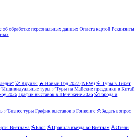
 об обработке персональных данных
Оплата картой
Реквизиты
нных
ледие"
🚀 Круизы
🔥 Новый Год 2027 (NEW)
🌹 Туры в Тибет
✅Индивидуальные туры
✅Туры на Майские праздники в Китай
жоу 2026
График выставок в Шенчжене 2026
🌸Города и
нь
✅Бизнес туры
График выставок в Гонконге
📩Задать вопрос
орты Вьетнама
🌸Блог
🌸Правила въезда во Вьетнам
🌸Отели