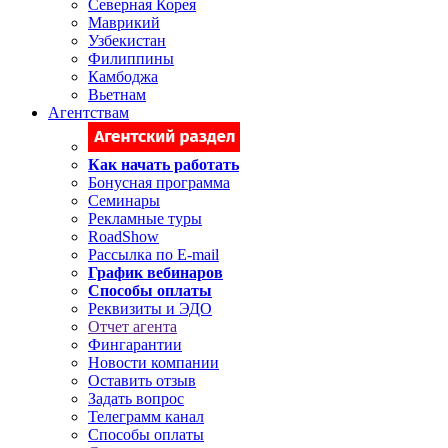
Северная Корея
Маврикий
Узбекистан
Филиппины
Камбоджа
Вьетнам
Агентствам
Как начать работать
Бонусная программа
Семинары
Рекламные туры
RoadShow
Рассылка по E-mail
График вебинаров
Способы оплаты
Реквизиты и ЭДО
Отчет агента
Фингарантии
Новости компании
Оставить отзыв
Задать вопрос
Телеграмм канал
Способы оплаты