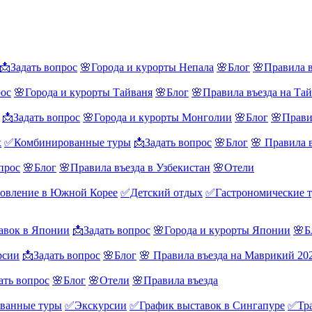
📩Задать вопрос
🌸Города и курорты Непала
🌸Блог
🌸Правила в
рос
🌸Города и курорты Тайваня
🌸Блог
🌸Правила въезда на Та
📩Задать вопрос
🌸Города и курорты Монголии
🌸Блог
🌸Прави
х
✅Комбинированные туры
📩Задать вопрос
🌸Блог
🌸 Правила 
прос
🌸Блог
🌸Правила въезда в Узбекистан
🌸Отели
овление в Южной Корее
✅Детский отдых
✅Гастрономические 
авок в Японии
📩Задать вопрос
🌸Города и курорты Японии
🌸Б
рсии
📩Задать вопрос
🌸Блог
🌸 Правила въезда на Маврикий 20
ать вопрос
🌸Блог
🌸Отели
🌸Правила въезда
ванные туры
✅Экскурсии
✅График выставок в Сингапуре
✅Тра