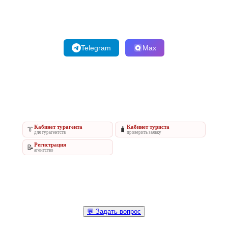
Telegram
Max
Кабинет турагента
Кабинет туриста
👔
🧳
для турагентств
проверить заявку
Регистрация
📝
агентство
💬 Задать вопрос