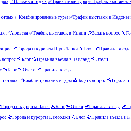
тдых
✅Пляжный отдых
✅Транзитные туры
✅ График выставок 
 отдых
✅Комбинированные туры
✅График выставок в Индонез
ых
✅Аюрведа
✅График выставок в Индии
📩Задать вопрос
🌸Го
вопрос
🌸Города и курорты Шри-Ланки
🌸Блог
🌸Правила въезд
ь вопрос
🌸Блог
🌸Правила въезда в Таиланд
🌸Отели
с
🌸Блог
🌸Отели
🌸Правила въезда
й отдых
✅Комбинированные туры
📩Задать вопрос
🌸Города и
Города и курорты Лаоса
🌸Блог
🌸Отели
🌸Правила въезда
🌸Пр
рос
🌸Города и курорты Камбоджи
🌸Блог
🌸Правила въезда в 