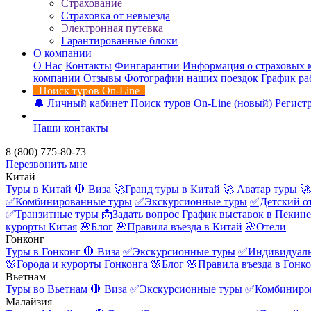
Страхование
Страховка от невыезда
Электронная путевка
Гарантированные блоки
О компании
О Нас
Контакты
Фингарантии
Информация о страховых 
компании
Отзывы
Фотографии наших поездок
График ра
Поиск туров On-Line
🔔 Личный кабинет
Поиск туров On-Line (новый)
Регистр
Контакты
Наши контакты
8 (800) 775-80-73
Перезвонить мне
Китай
Туры в Китай
🛑 Виза
🚀Гранд туры в Китай
🚀 Аватар туры
🚀
✅Комбинированные туры
✅Экскурсионные туры
✅Детский о
✅Транзитные туры
📩Задать вопрос
График выставок в Пекине
курорты Китая
🌸Блог
🌸Правила въезда в Китай
🌸Отели
Гонконг
Туры в Гонконг
🛑 Виза
✅Экскурсионные туры
✅Индивидуаль
🌸Города и курорты Гонконга
🌸Блог
🌸Правила въезда в Гонк
Вьетнам
Туры во Вьетнам
🛑 Виза
✅Экскурсионные туры
✅Комбиниро
Малайзия