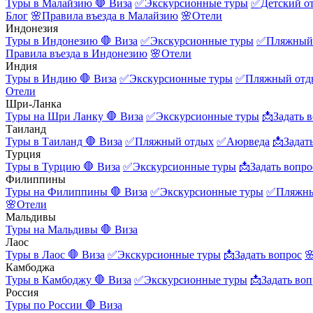
Туры в Малайзию
🛑 Виза
✅Экскурсионные туры
✅Детский о
Блог
🌸Правила въезда в Малайзию
🌸Отели
Индонезия
Туры в Индонезию
🛑 Виза
✅Экскурсионные туры
✅Пляжный
Правила въезда в Индонезию
🌸Отели
Индия
Туры в Индию
🛑 Виза
✅Экскурсионные туры
✅Пляжный отд
Отели
Шри-Ланка
Туры на Шри Ланку
🛑 Виза
✅Экскурсионные туры
📩Задать 
Таиланд
Туры в Таиланд
🛑 Виза
✅Пляжный отдых
✅Аюрведа
📩Задат
Турция
Туры в Турцию
🛑 Виза
✅Экскурсионные туры
📩Задать вопро
Филиппины
Туры на Филиппины
🛑 Виза
✅Экскурсионные туры
✅Пляжны
🌸Отели
Мальдивы
Туры на Мальдивы
🛑 Виза
Лаос
Туры в Лаос
🛑 Виза
✅Экскурсионные туры
📩Задать вопрос

Камбоджа
Туры в Камбоджу
🛑 Виза
✅Экскурсионные туры
📩Задать воп
Россия
Туры по России
🛑 Виза