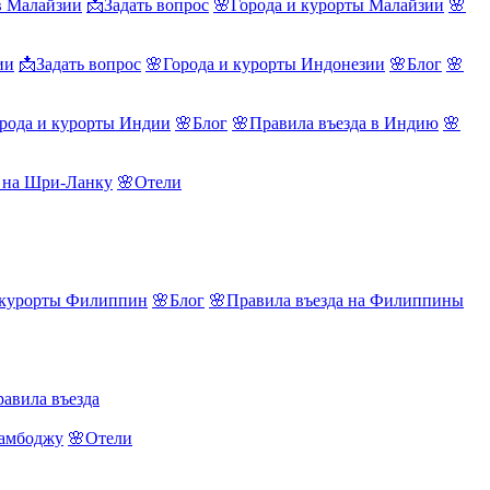
в Малайзии
📩Задать вопрос
🌸Города и курорты Малайзии
🌸
ии
📩Задать вопрос
🌸Города и курорты Индонезии
🌸Блог
🌸
рода и курорты Индии
🌸Блог
🌸Правила въезда в Индию
🌸
а на Шри-Ланку
🌸Отели
 курорты Филиппин
🌸Блог
🌸Правила въезда на Филиппины
авила въезда
Камбоджу
🌸Отели