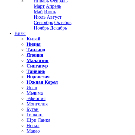
Январь
Февраль
Март
Апрель
Май
Июнь
Июль
Август
Сентябрь
Октябрь
Ноябрь
Декабрь
Визы
Китай
Индия
Таиланд
Япония
Малайзия
Сингапур
Тайвань
Индонезия
Южная Корея
Иран
Мьянма
Эфиопия
Монголия
Бутан
Гонконг
Шри Ланка
Непал
Макао