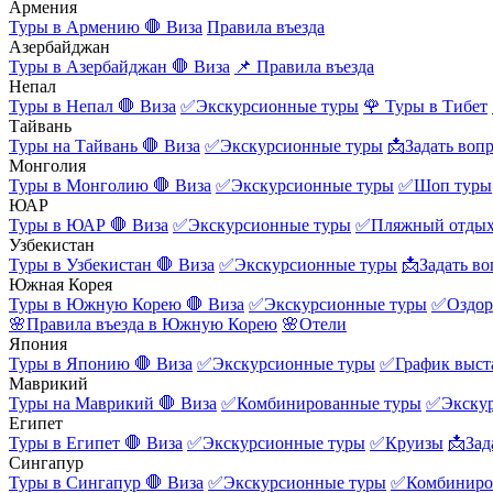
Армения
Туры в Армению
🛑 Виза
Правила въезда
Азербайджан
Туры в Азербайджан
🛑 Виза
📌 Правила въезда
Непал
Туры в Непал
🛑 Виза
✅Экскурсионные туры
🌹 Туры в Тибет
Тайвань
Туры на Тайвань
🛑 Виза
✅Экскурсионные туры
📩Задать воп
Монголия
Туры в Монголию
🛑 Виза
✅Экскурсионные туры
✅Шоп туры
ЮАР
Туры в ЮАР
🛑 Виза
✅Экскурсионные туры
✅Пляжный отды
Узбекистан
Туры в Узбекистан
🛑 Виза
✅Экскурсионные туры
📩Задать во
Южная Корея
Туры в Южную Корею
🛑 Виза
✅Экскурсионные туры
✅Оздор
🌸Правила въезда в Южную Корею
🌸Отели
Япония
Туры в Японию
🛑 Виза
✅Экскурсионные туры
✅График выст
Маврикий
Туры на Маврикий
🛑 Виза
✅Комбинированные туры
✅Экску
Египет
Туры в Египет
🛑 Виза
✅Экскурсионные туры
✅Круизы
📩Зад
Сингапур
Туры в Сингапур
🛑 Виза
✅Экскурсионные туры
✅Комбиниро