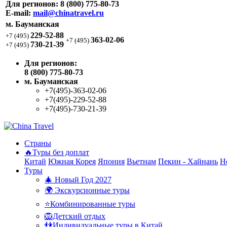
Для регионов:
8 (800) 775-80-73
E-mail:
mail@chinatravel.ru
м. Бауманская
229-52-88
+7 (495)
363-02-06
+7 (495)
730-21-39
+7 (495)
Для регионов:
8 (800) 775-80-73
м. Бауманская
+7(495)-363-02-06
+7(495)-229-52-88
+7(495)-730-21-39
Страны
🔥Туры без доплат
Китай
Южная Корея
Япония
Вьетнам
Пекин - Хайнань
Н
Туры
🎄 Новый Год 2027
🌍 Экскурсионные туры
⭐Комбинированные туры
🦁Детский отдых
👫Индивидуальные туры в Китай