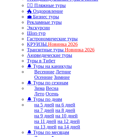
🏊‍♂ Пляжные туры
🐲 Оздоровление
💼 Бизнес туры
Рекламные туры
Экскурсии
Шоп-тур
Гастрономические туры
КРУИЗЫ.
Новинка 2026
Транзитные туры
Новинка 2026
Аюрведические туры
Туры в Тибет
🔔 Туры на каникулы
Весенние
Летние
Осенние
Зимние
🔔 Туры по сезонам
Зима
Весна
Лето
Осень
🔔 Туры по дням
на 5 дней
на 6 дней
на 7 дней
на 8 дней
на 9 дней
на 10 дней
на 11 дней
на 12 дней
на 13 дней
на 14 дней
🔔 Туры по месяцам