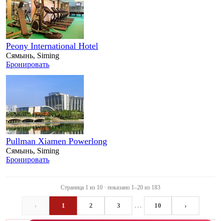
Peony International Hotel
Сямынь, Siming
Бронировать
Pullman Xiamen Powerlong
Сямынь, Siming
Бронировать
Страница 1 из 10 · показано 1–20 из 183
…
‹
1
2
3
10
›