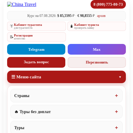
8 (800) 775-80-73
Курс на 07.08.2026:
$ 85,5595
₽ ·
€ 98,8555
₽
архив
Кабинет турагента
Кабинет туриста
👔
🧳
для турагентств
проверить заявку
Регистрация
📝
агентство
Telegram
Max
Задать вопрос
Перезвонить
☰ Меню сайта
Страны
🔥 Туры без доплат
Туры