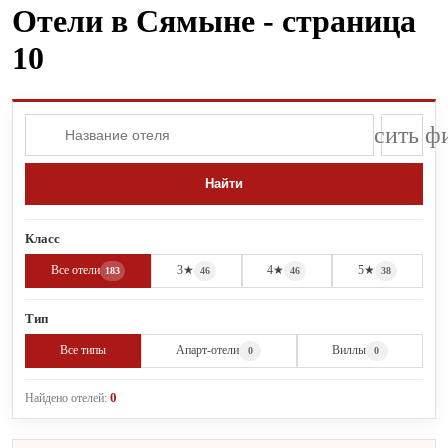
Отели в Сямыне - страница
10
×
Сбросить ф
Найти
Класс
Все отели
3★
4★
5★
183
46
46
38
Тип
Все типы
Апарт-отели
Виллы
0
0
0
Найдено отелей: