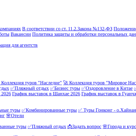
компаниях
В соответствии со ст. 11.2.Закона №132-ФЗ
Положение
боты
Вакансии
Политика защиты и обработки персональных да
ация для агентств
 Коллекция туров "Наследие"
🚀 Коллекция туров "Мировое Нас
тдых
✅Пляжный отдых
✅Бизнес туры
✅Оздоровление в Китае
 2026
График выставок в Шанхае 2026
График выставок в Гуанч
ные туры
✅Комбинированные туры
✅ Туры Гонконг - о.Хайна
онг
🌸Отели
ванные туры
✅Пляжный отдых
📩Задать вопрос
🌸Города и кур