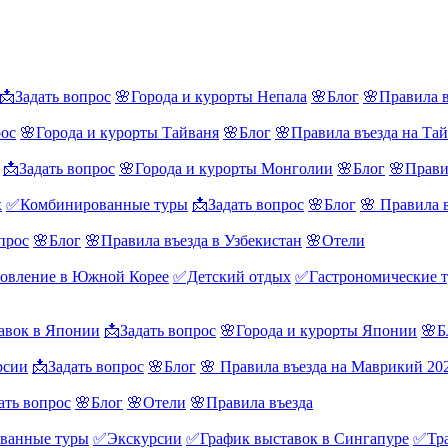
📩Задать вопрос
🌸Города и курорты Непала
🌸Блог
🌸Правила в
рос
🌸Города и курорты Тайваня
🌸Блог
🌸Правила въезда на Та
📩Задать вопрос
🌸Города и курорты Монголии
🌸Блог
🌸Прави
х
✅Комбинированные туры
📩Задать вопрос
🌸Блог
🌸 Правила 
прос
🌸Блог
🌸Правила въезда в Узбекистан
🌸Отели
овление в Южной Корее
✅Детский отдых
✅Гастрономические 
авок в Японии
📩Задать вопрос
🌸Города и курорты Японии
🌸Б
рсии
📩Задать вопрос
🌸Блог
🌸 Правила въезда на Маврикий 20
ать вопрос
🌸Блог
🌸Отели
🌸Правила въезда
ванные туры
✅Экскурсии
✅График выставок в Сингапуре
✅Тра