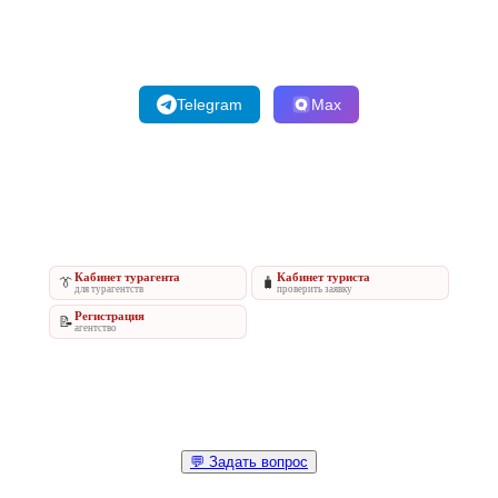
Telegram
Max
Кабинет турагента
Кабинет туриста
👔
🧳
для турагентств
проверить заявку
Регистрация
📝
агентство
💬 Задать вопрос