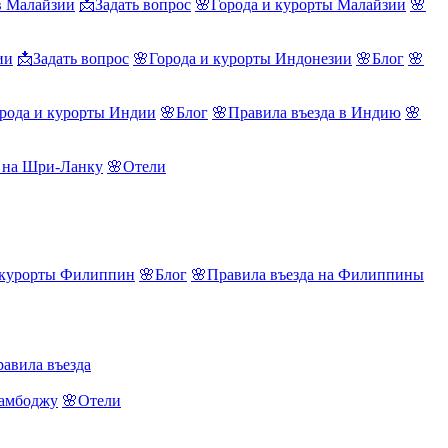
в Малайзии
📩Задать вопрос
🌸Города и курорты Малайзии
🌸
ии
📩Задать вопрос
🌸Города и курорты Индонезии
🌸Блог
🌸
рода и курорты Индии
🌸Блог
🌸Правила въезда в Индию
🌸
а на Шри-Ланку
🌸Отели
 курорты Филиппин
🌸Блог
🌸Правила въезда на Филиппины
авила въезда
Камбоджу
🌸Отели