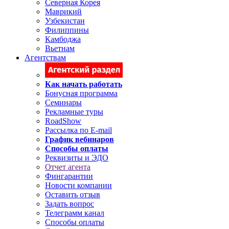
Северная Корея
Маврикий
Узбекистан
Филиппины
Камбоджа
Вьетнам
Агентствам
Как начать работать
Бонусная программа
Семинары
Рекламные туры
RoadShow
Рассылка по E-mail
График вебинаров
Способы оплаты
Реквизиты и ЭДО
Отчет агента
Фингарантии
Новости компании
Оставить отзыв
Задать вопрос
Телеграмм канал
Способы оплаты