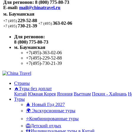
Для регионов:
8 (800) 775-80-73
E-mail:
mail@chinatravel.ru
м. Бауманская
229-52-88
+7 (495)
363-02-06
+7 (495)
730-21-39
+7 (495)
Для регионов:
8 (800) 775-80-73
м. Бауманская
+7(495)-363-02-06
+7(495)-229-52-88
+7(495)-730-21-39
Страны
🔥Туры без доплат
Китай
Южная Корея
Япония
Вьетнам
Пекин - Хайнань
Н
Туры
🎄 Новый Год 2027
🌍 Экскурсионные туры
⭐Комбинированные туры
🦁Детский отдых
👫Индивидуальные туры в Китай