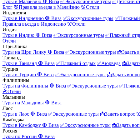
Туры в Малайзию
🛑 Виза
✅Экскурсионные туры
✅Детский о
Блог
🌸Правила въезда в Малайзию
🌸Отели
Индонезия
Туры в Индонезию
🛑 Виза
✅Экскурсионные туры
✅Пляжный
Правила въезда в Индонезию
🌸Отели
Индия
Туры в Индию
🛑 Виза
✅Экскурсионные туры
✅Пляжный отд
Отели
Шри-Ланка
Туры на Шри Ланку
🛑 Виза
✅Экскурсионные туры
📩Задать 
Таиланд
Туры в Таиланд
🛑 Виза
✅Пляжный отдых
✅Аюрведа
📩Задат
Турция
Туры в Турцию
🛑 Виза
✅Экскурсионные туры
📩Задать вопро
Филиппины
Туры на Филиппины
🛑 Виза
✅Экскурсионные туры
✅Пляжны
🌸Отели
Мальдивы
Туры на Мальдивы
🛑 Виза
Лаос
Туры в Лаос
🛑 Виза
✅Экскурсионные туры
📩Задать вопрос

Камбоджа
Туры в Камбоджу
🛑 Виза
✅Экскурсионные туры
📩Задать воп
Россия
Туры по России
🛑 Виза