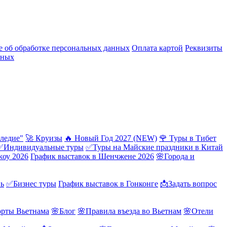
 об обработке персональных данных
Оплата картой
Реквизиты
нных
ледие"
🚀 Круизы
🔥 Новый Год 2027 (NEW)
🌹 Туры в Тибет
✅Индивидуальные туры
✅Туры на Майские праздники в Китай
жоу 2026
График выставок в Шенчжене 2026
🌸Города и
нь
✅Бизнес туры
График выставок в Гонконге
📩Задать вопрос
орты Вьетнама
🌸Блог
🌸Правила въезда во Вьетнам
🌸Отели