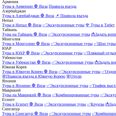
Армения
Туры в Армению
🛑 Виза
Правила въезда
Азербайджан
Туры в Азербайджан
🛑 Виза
📌 Правила въезда
Непал
Туры в Непал
🛑 Виза
✅Экскурсионные туры
🌹 Туры в Тибет
Тайвань
Туры на Тайвань
🛑 Виза
✅Экскурсионные туры
📩Задать воп
Монголия
Туры в Монголию
🛑 Виза
✅Экскурсионные туры
✅Шоп туры
ЮАР
Туры в ЮАР
🛑 Виза
✅Экскурсионные туры
✅Пляжный отды
Узбекистан
Туры в Узбекистан
🛑 Виза
✅Экскурсионные туры
📩Задать во
Южная Корея
Туры в Южную Корею
🛑 Виза
✅Экскурсионные туры
✅Оздор
🌸Правила въезда в Южную Корею
🌸Отели
Япония
Туры в Японию
🛑 Виза
✅Экскурсионные туры
✅График выст
Маврикий
Туры на Маврикий
🛑 Виза
✅Комбинированные туры
✅Экску
Египет
Туры в Египет
🛑 Виза
✅Экскурсионные туры
✅Круизы
📩Зад
Сингапур
Туры в Сингапур
🛑 Виза
✅Экскурсионные туры
✅Комбиниро