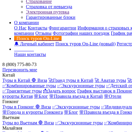
Страхование
Страховка от невыезда
Электронная путевка
Гарантированные блоки
О компании
О Нас
Контакты
Фингарантии
Информация о страховых 
компании
Отзывы
Фотографии наших поездок
График ра
Поиск туров On-Line
🔔 Личный кабинет
Поиск туров On-Line (новый)
Регистр
Контакты
Наши контакты
8 (800) 775-80-73
Перезвонить мне
Китай
Туры в Китай
🛑 Виза
🚀Гранд туры в Китай
🚀 Аватар туры
🚀
✅Комбинированные туры
✅Экскурсионные туры
✅Детский о
✅Транзитные туры
📩Задать вопрос
График выставок в Пекине
курорты Китая
🌸Блог
🌸Правила въезда в Китай
🌸Отели
Гонконг
Туры в Гонконг
🛑 Виза
✅Экскурсионные туры
✅Индивидуаль
🌸Города и курорты Гонконга
🌸Блог
🌸Правила въезда в Гонк
Вьетнам
Туры во Вьетнам
🛑 Виза
✅Экскурсионные туры
✅Комбиниро
Малайзия