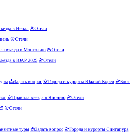
ъезда в Непал
🌸Отели
йвань
🌸Отели
ла въезда в Монголию
🌸Отели
въезда в ЮАР 2025
🌸Отели
туры
📩Задать вопрос
🌸Города и курорты Южной Кореи
🌸Блог
лог
🌸Правила въезда в Японию
🌸Отели
25
🌸Отели
нзитные туры
📩Задать вопрос
🌸Города и курорты Сингапура