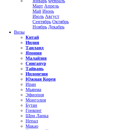
Январь
Февраль
Март
Апрель
Май
Июнь
Июль
Август
Сентябрь
Октябрь
Ноябрь
Декабрь
Визы
Китай
Индия
Таиланд
Япония
Малайзия
Сингапур
Тайвань
Индонезия
Южная Корея
Иран
Мьянма
Эфиопия
Монголия
Бутан
Гонконг
Шри Ланка
Непал
Макао