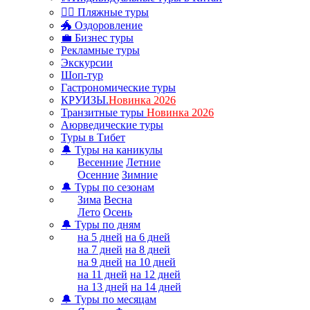
🏊‍♂ Пляжные туры
🐲 Оздоровление
💼 Бизнес туры
Рекламные туры
Экскурсии
Шоп-тур
Гастрономические туры
КРУИЗЫ.
Новинка 2026
Транзитные туры
Новинка 2026
Аюрведические туры
Туры в Тибет
🔔 Туры на каникулы
Весенние
Летние
Осенние
Зимние
🔔 Туры по сезонам
Зима
Весна
Лето
Осень
🔔 Туры по дням
на 5 дней
на 6 дней
на 7 дней
на 8 дней
на 9 дней
на 10 дней
на 11 дней
на 12 дней
на 13 дней
на 14 дней
🔔 Туры по месяцам