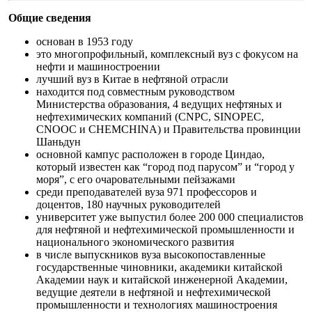
Общие сведения
основан в 1953 году
это многопрофильный, комплексный вуз с фокусом на
нефти и машиностроении
лучший вуз в Китае в нефтяной отрасли
находится под совместным руководством
Министерства образования, 4 ведущих нефтяных и
нефтехимических компаний (CNPC, SINOPEC,
CNOOC и CHEMCHINA) и Правительства провинции
Шаньдун
основной кампус расположен в городе Циндао,
который известен как “город под парусом” и “город у
моря”, с его очаровательными пейзажами
среди преподавателей вуза 971 профессоров и
доцентов, 180 научных руководителей
университет уже выпустил более 200 000 специалистов
для нефтяной и нефтехимической промышленности и
национального экономического развития
в числе выпускников вуза высокопоставленные
государственные чиновники, академики китайской
Академии наук и китайской инженерной Академии,
ведущие деятели в нефтяной и нефтехимической
промышленности и технологиях машиностроения