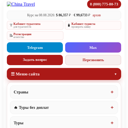
8 (800) 775-80-73
Курс на 08.08.2026:
$ 86,357
₽ ·
€ 99,6733
₽
архив
Кабинет турагента
Кабинет туриста
👔
🧳
для турагентств
проверить заявку
Регистрация
📝
агентство
Telegram
Max
Задать вопрос
Перезвонить
☰ Меню сайта
Страны
🔥 Туры без доплат
Туры