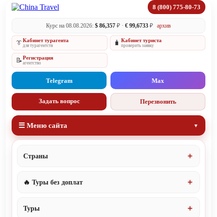
8 (800) 775-80-73
Курс на 08.08.2026:
$ 86,357
₽ ·
€ 99,6733
₽
архив
Кабинет турагента
Кабинет туриста
👔
🧳
для турагентств
проверить заявку
Регистрация
📝
агентство
Telegram
Max
Задать вопрос
Перезвонить
☰ Меню сайта
Страны
🔥 Туры без доплат
Туры